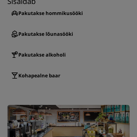
Sisaldab
Pakutakse hommikusööki
Pakutakse lõunasööki
Pakutakse alkoholi
Kohapealne baar