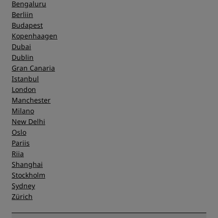
Bengaluru
Berliin
Budapest
Kopenhaagen
Dubai
Dublin
Gran Canaria
Istanbul
London
Manchester
Milano
New Delhi
Oslo
Pariis
Riia
Shanghai
Stockholm
Sydney
Zürich