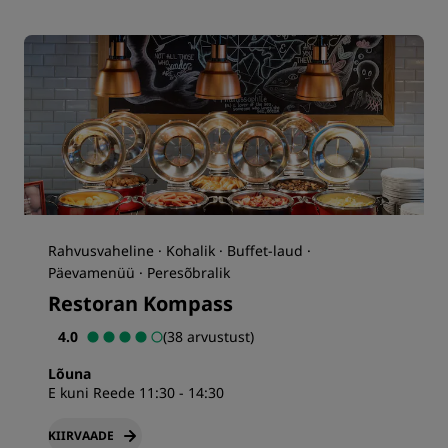
Rahvusvaheline · Kohalik · Buffet-laud ·
Päevamenüü · Peresõbralik
Restoran Kompass
4.0
(38 arvustust)
Lõuna
E kuni Reede 11:30 - 14:30
KIIRVAADE