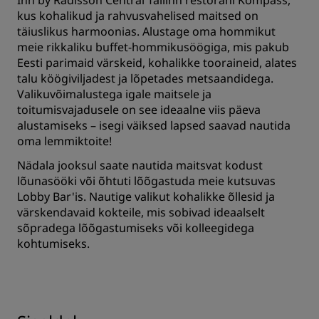
Inn by Radisson Central Tallinn restorani Kompass,
kus kohalikud ja rahvusvahelised maitsed on
täiuslikus harmoonias. Alustage oma hommikut
meie rikkaliku buffet-hommikusöögiga, mis pakub
Eesti parimaid värskeid, kohalikke tooraineid, alates
talu köögiviljadest ja lõpetades metsaandidega.
Valikuvõimalustega igale maitsele ja
toitumisvajadusele on see ideaalne viis päeva
alustamiseks – isegi väiksed lapsed saavad nautida
oma lemmiktoite!
Nädala jooksul saate nautida maitsvat kodust
lõunasööki või õhtuti lõõgastuda meie kutsuvas
Lobby Bar'is. Nautige valikut kohalikke õllesid ja
värskendavaid kokteile, mis sobivad ideaalselt
sõpradega lõõgastumiseks või kolleegidega
kohtumiseks.