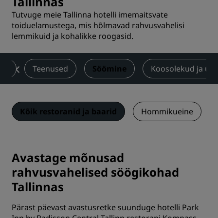
Tallinnas
Tutvuge meie Tallinna hotelli imemaitsvate
toiduelamustega, mis hõlmavad rahvusvahelisi
lemmikuid ja kohalikke roogasid.
ad
Teenused
Söömine
Koosolekud ja üri
Kõik restoranid ja baarid
Hommikueine
Avastage mõnusad
rahvusvahelised söögikohad
Tallinnas
Pärast päevast avastusretke suunduge hotelli Park