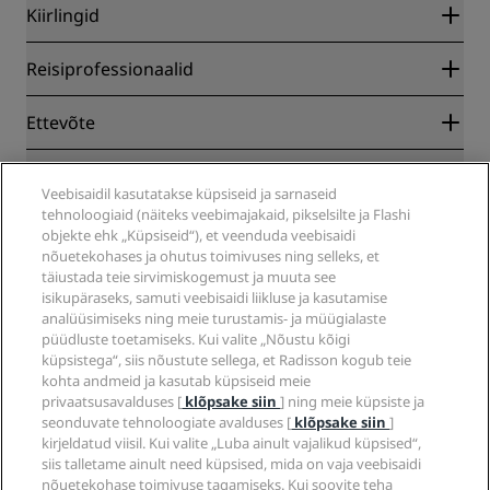
Kiirlingid
Radisson Rewards
Reisiprofessionaalid
Võrgu parima hinna garantii
Blog
Partnerid
Ettevõte
Sihtkohad
Reisikorraldajad
Uued ja tulekul hotellid
Radisson Hotel Group
Juriidiline teave
Radisson Hotelsi mobiilirakendus
Veebisaidil kasutatakse küpsiseid ja sarnaseid
Meedia
Programmi Sports Approved hotellid
tehnoloogiaid (näiteks veebimajakaid, pikselsilte ja Flashi
Karjäär RHG-s
Privaatsuskeskus
Abi
Peresõbralikud hotellid
objekte ehk „Küpsiseid“), et veenduda veebisaidi
Karjäär PPHE-s
Juriidiline teatis
Tervisekaitse & ohutus
nõuetekohases ja ohutus toimivuses ning selleks, et
Karjäärivõimalused EHLis
Radisson Rewardsi preemiaprogrammi tingimused
täiustada teie sirvimiskogemust ja muuta see
Tarbijahoiatused
The Club by RHG
Sotsiaalmeedia
Saidi kasutamise leping
isikupäraseks, samuti veebisaidi liikluse ja kasutamise
Kontakt
Äriarendus
analüüsimiseks ning meie turustamis- ja müügialaste
Digitaalne ligipääsetavus
KKK
Radissoni hotellibrändid
Vastutustundlik ettevõte
püüdluste toetamiseks. Kui valite „Nõustu kõigi
Tänapäevase orjanduse teatis
Sisukaart
küpsistega“, siis nõustute sellega, et Radisson kogub teie
Hange
kohta andmeid ja kasutab küpsiseid meie
privaatsusavalduses [
klõpsake siin
] ning meie küpsiste ja
seonduvate tehnoloogiate avalduses [
klõpsake siin
]
kirjeldatud viisil. Kui valite „Luba ainult vajalikud küpsised“,
siis talletame ainult need küpsised, mida on vaja veebisaidi
nõuetekohase toimivuse tagamiseks. Kui soovite teha