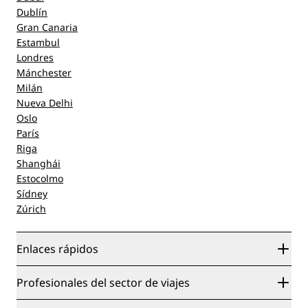
Dublín
Gran Canaria
Estambul
Londres
Mánchester
Milán
Nueva Delhi
Oslo
París
Riga
Shanghái
Estocolmo
Sídney
Zúrich
Enlaces rápidos
Radisson Rewards
Profesionales del sector de viajes
Garantía de la mejor tarifa en línea