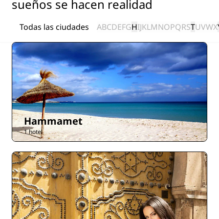
sueños se hacen realidad
Todas las ciudades
A
B
C
D
E
F
G
H
I
J
K
L
M
N
O
P
Q
R
S
T
U
V
W
X
Hammamet
1 hotel