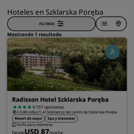
Hoteles en Szklarska Poręba
FILTROS
Mostrando 1 resultado
Radisson Hotel Szklarska Poręba
157 opiniones
A 0.88 millas/1.42 kilómetros del centro de Szklarska Poręba
Resort de esquí
Spa y bienestar
Tarifa para miembros
USD 87
Desde
/noche