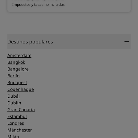
Impuestos y tasas no incluidos
Destinos populares
Ámsterdam
Bangkok
Bangalore
Berlín
Budapest
Copenhague
Dubái
Dublín
Gran Canaria
Estambul
Londres
Mánchester
Milán