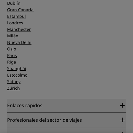
Dublín
Gran Canaria
Estambul
Londres
Mánchester
Milán
Nueva Delhi
Oslo
París
Riga
Shanghái
Estocolmo
Sídney
Zúrich
Enlaces rápidos
Radisson Rewards
Profesionales del sector de viajes
Garantía de la mejor tarifa en línea
Blog