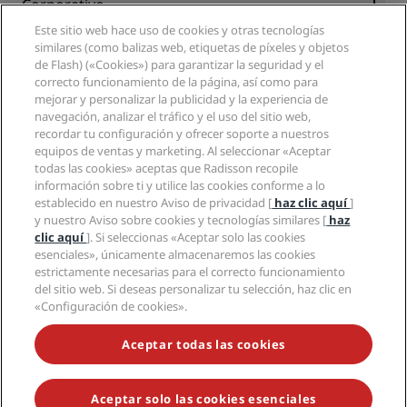
Colaboradores
Corporativo
Destinos
Agentes de viajes
Este sitio web hace uso de cookies y otras tecnologías
Nuevos hoteles y próximas aperturas
Radisson Hotel Group
Información legal
similares (como balizas web, etiquetas de píxeles y objetos
Aplicación de Radisson Hotels
Medios
de Flash) («Cookies») para garantizar la seguridad y el
Hoteles Sports Approved
correcto funcionamiento de la página, así como para
Empleos en RHG
Centro de privacidad
Ayuda
Hoteles ideales para familias
mejorar y personalizar la publicidad y la experiencia de
Empleos en PPHE
Aviso legal
Salud y seguridad
navegación, analizar el tráfico y el uso del sitio web,
Empleos en EHL
Términos y condiciones de Radisson Rewards
Avisos al consumidor
recordar tu configuración y ofrecer soporte a nuestros
The Club by RHG
Redes sociales
Acuerdo de uso del sitio
equipos de ventas y marketing. Al seleccionar «Aceptar
Contacto
Oportunidades de desarrollo
todas las cookies» aceptas que Radisson recopile
Accesibilidad digital
Preguntas frecuentes
Marcas de Radisson Hotels
Responsabilidad social corporativa
información sobre ti y utilice las cookies conforme a lo
Declaración sobre la esclavitud moderna
Mapa del sitio
establecido en nuestro Aviso de privacidad [
haz clic aquí
]
Compras
y nuestro Aviso sobre cookies y tecnologías similares [
haz
clic aquí
]. Si seleccionas «Aceptar solo las cookies
esenciales», únicamente almacenaremos las cookies
estrictamente necesarias para el correcto funcionamiento
del sitio web. Si deseas personalizar tu selección, haz clic en
«Configuración de cookies».
NO TE PIERDAS NUESTRAS OFERTAS MÁS POPULARES
Aceptar todas las cookies
Aceptar solo las cookies esenciales