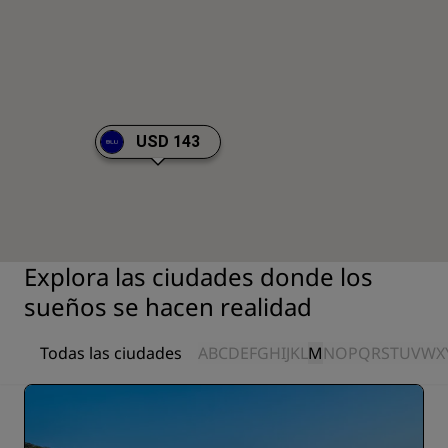
USD 143
Explora las ciudades donde los
sueños se hacen realidad
Todas las ciudades
A
B
C
D
E
F
G
H
I
J
K
L
M
N
O
P
Q
R
S
T
U
V
W
X