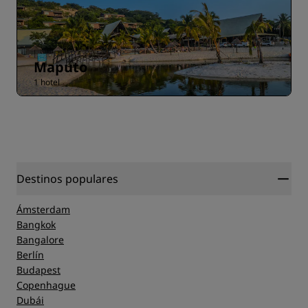
Maputo
1 hotel
Destinos populares
Ámsterdam
Bangkok
Bangalore
Berlín
Budapest
Copenhague
Dubái