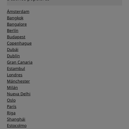
Ámsterdam
Bangkok
Bangalore
Berlín
Budapest
Copenhague
Dubái
Dublín
Gran Canaria
Estambul
Londres
Mánchester
Milán
Nueva Delhi
Oslo
París
Riga
Shanghái
Estocolmo