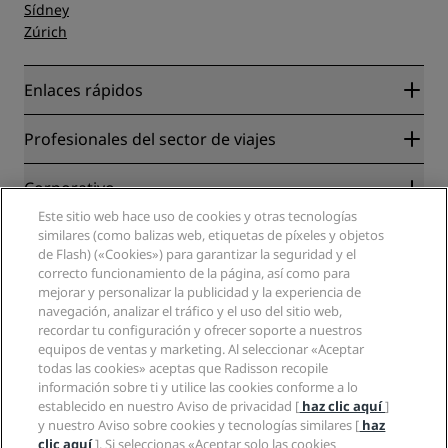
Sídney
Zúrich
Enlaces rápidos
Radisson Rewards
Profesionales del sector de viajes
Garantía de la mejor tarifa en línea
Blog
Colaboradores
Corporativo
Destinos
Agentes de viajes
Este sitio web hace uso de cookies y otras tecnologías
Nuevos hoteles y próximas aperturas
Radisson Hotel Group
Información legal
similares (como balizas web, etiquetas de píxeles y objetos
Aplicación de Radisson Hotels
Medios
de Flash) («Cookies») para garantizar la seguridad y el
Hoteles Sports Approved
correcto funcionamiento de la página, así como para
Empleos en RHG
Centro de privacidad
Ayuda
Hoteles ideales para familias
mejorar y personalizar la publicidad y la experiencia de
Empleos en PPHE
Aviso legal
Salud y seguridad
navegación, analizar el tráfico y el uso del sitio web,
Empleos en EHL
Términos y condiciones de Radisson Rewards
Avisos al consumidor
recordar tu configuración y ofrecer soporte a nuestros
The Club by RHG
Redes sociales
Acuerdo de uso del sitio
equipos de ventas y marketing. Al seleccionar «Aceptar
Contacto
Oportunidades de desarrollo
todas las cookies» aceptas que Radisson recopile
Accesibilidad digital
Preguntas frecuentes
Marcas de Radisson Hotels
Responsabilidad social corporativa
información sobre ti y utilice las cookies conforme a lo
Declaración sobre la esclavitud moderna
Mapa del sitio
establecido en nuestro Aviso de privacidad [
haz clic aquí
]
Compras
y nuestro Aviso sobre cookies y tecnologías similares [
haz
clic aquí
]. Si seleccionas «Aceptar solo las cookies