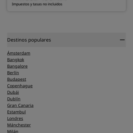
Impuestos y tasas no incluidos
Destinos populares
Ámsterdam
Bangkok
Bangalore
Berlín
Budapest
Copenhague
Dubái
Dublín
Gran Canaria
Estambul
Londres
Mánchester
Milán