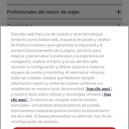
Radisson Rewards
Profesionales del sector de viajes
Garantía de la mejor tarifa en línea
Blog
Colaboradores
Corporativo
Destinos
Agentes de viajes
Este sitio web hace uso de cookies y otras tecnologías
Nuevos hoteles y próximas aperturas
Radisson Hotel Group
similares (como balizas web, etiquetas de píxeles y objetos
Información legal
Aplicación de Radisson Hotels
de Flash) («Cookies») para garantizar la seguridad y el
Medios
Hoteles Sports Approved
correcto funcionamiento de la página, así como para
Empleos en RHG
Centro de privacidad
Ayuda
Hoteles ideales para familias
mejorar y personalizar la publicidad y la experiencia de
Empleos en PPHE
Aviso legal
Salud y seguridad
navegación, analizar el tráfico y el uso del sitio web,
Empleos en EHL
Términos y condiciones de Radisson Rewards
recordar tu configuración y ofrecer soporte a nuestros
Avisos al consumidor
The Club by RHG
Redes sociales
Acuerdo de uso del sitio
equipos de ventas y marketing. Al seleccionar «Aceptar
Contacto
Oportunidades de desarrollo
todas las cookies» aceptas que Radisson recopile
Accesibilidad digital
Preguntas frecuentes
Marcas de Radisson Hotels
Responsabilidad social corporativa
información sobre ti y utilice las cookies conforme a lo
Declaración sobre la esclavitud moderna
Mapa del sitio
establecido en nuestro Aviso de privacidad [
haz clic aquí
]
Compras
y nuestro Aviso sobre cookies y tecnologías similares [
haz
clic aquí
]. Si seleccionas «Aceptar solo las cookies
esenciales», únicamente almacenaremos las cookies
estrictamente necesarias para el correcto funcionamiento
del sitio web. Si deseas personalizar tu selección, haz clic en
«Configuración de cookies».