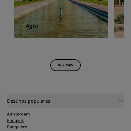
Agra
B
VER MÁS
Destinos populares
Ámsterdam
Bangkok
Bangalore