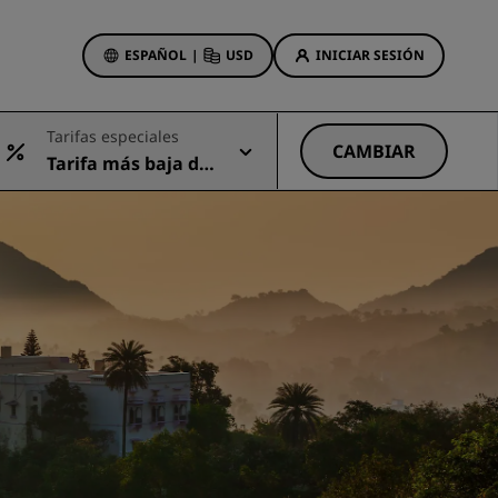
ESPAÑOL
|
USD
INICIAR SESIÓN
ewards
Tarifas especiales
s
CAMBIAR
Tarifa más baja dis
Ofertas de hotel
ponible
Descubre nuestras ofertas
A la primera va la vencida
Ofertas especiales
Reservar con antelación
ma
Consultar nuestros paquetes
Ideas de viaje
Hoteles para familias
gs
Rad Pets