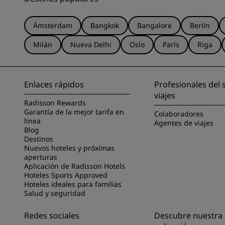
Ámsterdam
Bangkok
Bangalore
Berlín
Milán
Nueva Delhi
Oslo
París
Riga
Enlaces rápidos
Profesionales del 
viajes
Radisson Rewards
Garantía de la mejor tarifa en
Colaboradores
línea
Agentes de viajes
Blog
Destinos
Nuevos hoteles y próximas
aperturas
Aplicación de Radisson Hotels
Hoteles Sports Approved
Hoteles ideales para familias
Salud y seguridad
Redes sociales
Descubre nuestra