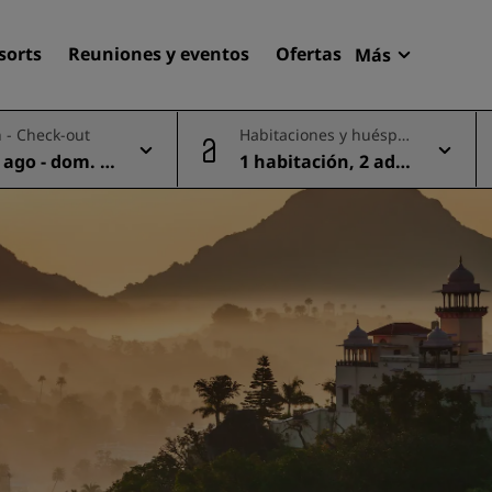
sorts
Reuniones y eventos
Ofertas
Más
Radisson R
 - Check-out
Habitaciones y huéspe
Mis reserva
des
 ago - dom. 0
1 habitación, 2 adul
Encuentra tu hotel
tos
Destinos
Resorts
Apartahoteles
Hoteles en el aeropuerto
Hoteles nuevos y de próxi
apertura
Reuniones y eventos
Descubre Radisson Meetin