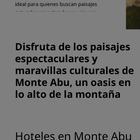
ideal para quienes buscan paisajes
naturales espectaculares y riqueza
cultural fascinante.
Marcas afiliadas en China
Disfruta de los paisajes
espectaculares y
maravillas culturales de
Monte Abu, un oasis en
lo alto de la montaña
Hoteles en Monte Abu