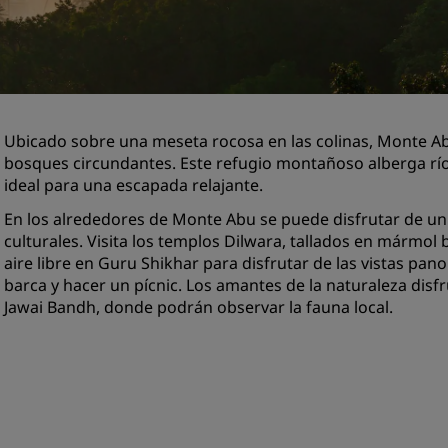
Reserva un espacio de reu
Solicita un presupuesto
Destinos para eventos
Soluciones sectoriales
Ubicado sobre una meseta rocosa en las colinas, Monte Abu
bosques circundantes. Este refugio montañoso alberga ríos
Buscar vuelos
ideal para una escapada relajante.
Buscar vuelos
En los alrededores de Monte Abu se puede disfrutar de un
culturales. Visita los templos Dilwara, tallados en mármol 
Restaurantes
aire libre en Guru Shikhar para disfrutar de las vistas pan
barca y hacer un pícnic. Los amantes de la naturaleza disfr
Buscar restaurantes
Jawai Bandh, donde podrán observar la fauna local.
Servicios digitales
Aplicación de Radisson Hot