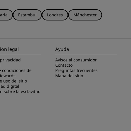
aria
Estambul
Londres
Mánchester
ión legal
Ayuda
 privacidad
Avisos al consumidor
l
Contacto
y condiciones de
Preguntas frecuentes
Rewards
Mapa del sitio
 uso del sitio
dad digital
n sobre la esclavitud