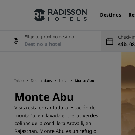
Destinos
Re
Elige tu próximo destino
Check-in
sáb. 08
Nuestras marcas
9 ago
Marcas de Radisson Hotels
Inicio
Destinations
India
Monte Abu
Monte Abu
Visita esta encantadora estación de
montaña, enclavada entre las verdes
colinas de la cordillera Aravalli, en
Rajasthan. Monte Abu es un refugio