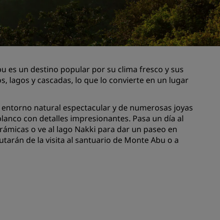
niones
Espacios para celebración de
bodas
Estancias sostenibles
Estancias para equipos
deportivos
 es un destino popular por su clima fresco y sus
, lagos y cascadas, lo que lo convierte en un lugar
Viajeros de negocios
Hoteles en el centro de la ciudad
 entorno natural espectacular y de numerosas joyas
Visita nuestro blog
blanco con detalles impresionantes. Pasa un día al
orámicas o ve al lago Nakki para dar un paseo en
Radisson Rewards
utarán de la visita al santuario de Monte Abu o a
Descubre Radisson Rewards
Ventajas
Cómo utilizar los puntos
els
Cómo obtener puntos
Bookers and Planners