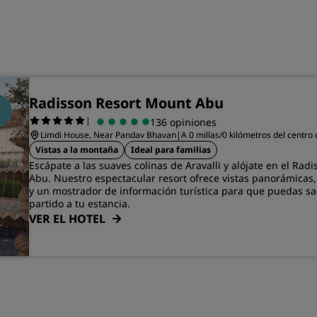
Radisson Resort Mount Abu
|
136 opiniones
Limdi House, Near Pandav Bhavan
|
A 0 millas/0 kilómetros del centr
Vistas a la montaña
Ideal para familias
Escápate a las suaves colinas de Aravalli y alójate en el Ra
Abu. Nuestro espectacular resort ofrece vistas panorámicas,
y un mostrador de información turística para que puedas s
partido a tu estancia.
VER EL HOTEL