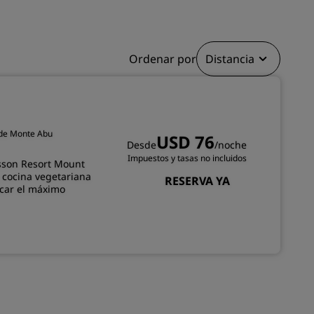
INSCRIBIRSE
Ordenar por
Distancia
o de Monte Abu
USD 76
Desde
/noche
Impuestos y tasas no incluidos
disson Resort Mount
 cocina vegetariana
RESERVA YA
acar el máximo