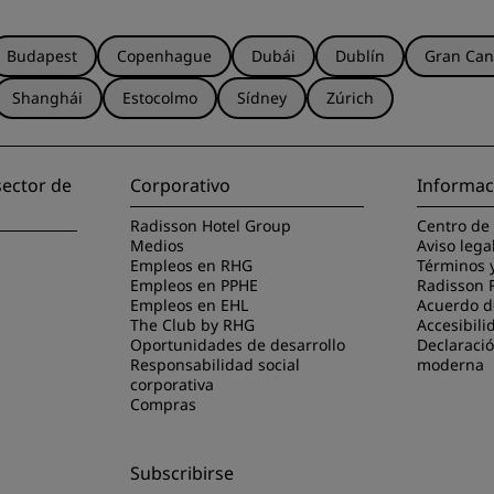
Budapest
Copenhague
Dubái
Dublín
Gran Can
Shanghái
Estocolmo
Sídney
Zúrich
sector de
Corporativo
Informac
Radisson Hotel Group
Centro de
Medios
Aviso lega
Empleos en RHG
Términos 
Empleos en PPHE
Radisson 
Empleos en EHL
Acuerdo de
The Club by RHG
Accesibili
Oportunidades de desarrollo
Declaració
Responsabilidad social
moderna
corporativa
Compras
Subscribirse