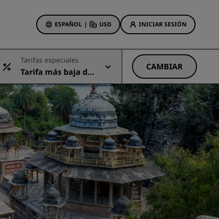
ESPAÑOL
|
USD
INICIAR SESIÓN
ewards
Tarifas especiales
s
CAMBIAR
Tarifa más baja dis
Ofertas de hotel
ponible
Descubre nuestras ofertas
A la primera va la vencida
Ofertas especiales
Reservar con antelación
ma
Consultar nuestros paquetes
Ideas de viaje
Hoteles para familias
gs
Rad Pets