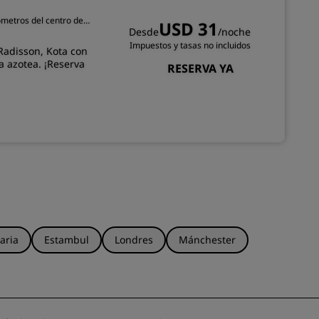
lómetros del centro de
USD 31
Desde
/noche
INSCRIBIRSE
Impuestos y tasas no incluidos
 Radisson, Kota con
la azotea. ¡Reserva
RESERVA YA
aria
Estambul
Londres
Mánchester