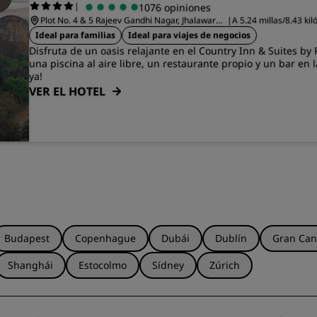
|
1076 opiniones
Plot No. 4 & 5 Rajeev Gandhi Nagar, Jhalawar
|
A 5.24 millas/8.43 ki
Road
Kota
Ideal para familias
Ideal para viajes de negocios
Disfruta de un oasis relajante en el Country Inn & Suites by
una piscina al aire libre, un restaurante propio y un bar en 
ya!
VER EL HOTEL
Budapest
Copenhague
Dubái
Dublín
Gran Can
Shanghái
Estocolmo
Sídney
Zúrich