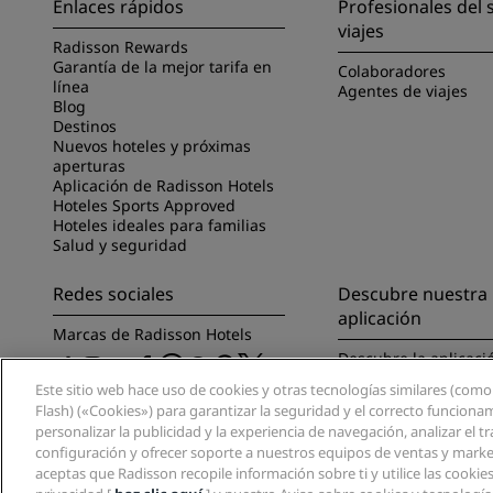
Enlaces rápidos
Profesionales del 
viajes
Radisson Rewards
Garantía de la mejor tarifa en
Colaboradores
línea
Agentes de viajes
Blog
Destinos
Nuevos hoteles y próximas
aperturas
Aplicación de Radisson Hotels
Hoteles Sports Approved
Hoteles ideales para familias
Salud y seguridad
Redes sociales
Descubre nuestra
aplicación
Marcas de Radisson Hotels
Descubre la aplicaci
Radisson Hotels
Este sitio web hace uso de cookies y otras tecnologías similares (como
Flash) («Cookies») para garantizar la seguridad y el correcto funciona
personalizar la publicidad y la experiencia de navegación, analizar el trá
configuración y ofrecer soporte a nuestros equipos de ventas y market
aceptas que Radisson recopile información sobre ti y utilice las cooki