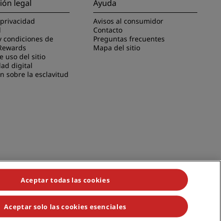
ión legal
Ayuda
 privacidad
Avisos al consumidor
l
Contacto
y condiciones de
Preguntas frecuentes
Rewards
Mapa del sitio
 uso del sitio
dad digital
n sobre la esclavitud
Aceptar todas las cookies
Aceptar solo las cookies esenciales