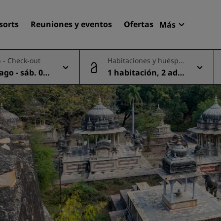
sorts
Reuniones y eventos
Ofertas
Más
Radisson R
 - Check-out
Habitaciones y huéspe
Mis reserva
des
 ago - sáb. 08
1 habitación, 2 adul
Encuentra tu hotel
tos
Destinos
Resorts
Apartahoteles
Hoteles en el aeropuerto
Hoteles nuevos y de próxi
apertura
Reuniones y eventos
Descubre Radisson Meetin