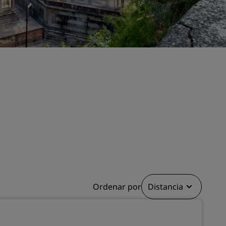
niones
Espacios para celebración de
bodas
Estancias sostenibles
Estancias para equipos
deportivos
Viajeros de negocios
Hoteles en el centro de la ciudad
Visita nuestro blog
Radisson Rewards
Descubre Radisson Rewards
Ventajas
Ordenar por
Distancia
Cómo utilizar los puntos
els
Cómo obtener puntos
Bookers and Planners