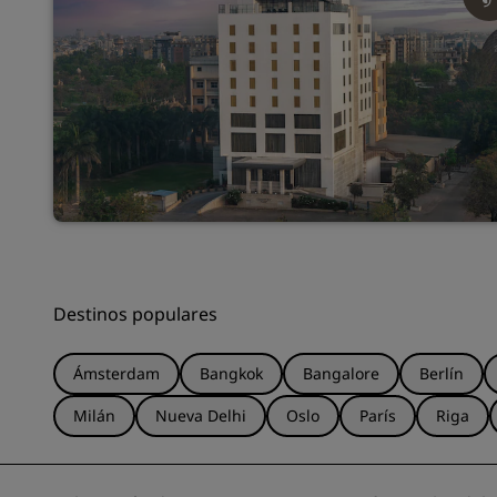
Destinos populares
Ámsterdam
Bangkok
Bangalore
Berlín
Milán
Nueva Delhi
Oslo
París
Riga