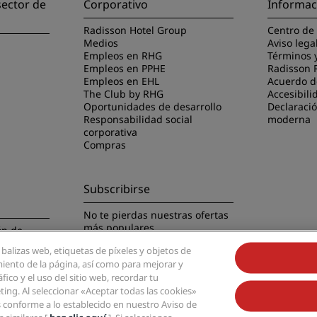
sector de
Corporativo
Informac
Radisson Hotel Group
Centro de
Medios
Aviso lega
Empleos en RHG
Términos 
Empleos en PPHE
Radisson 
Empleos en EHL
Acuerdo de
The Club by RHG
Accesibili
Oportunidades de desarrollo
Declaració
Responsabilidad social
moderna
corporativa
Compras
Subscribirse
No te pierdas nuestras ofertas
más populares
ón de
 balizas web, etiquetas de píxeles y objetos de
miento de la página, así como para mejorar y
fico y el uso del sitio web, recordar tu
ing. Al seleccionar «Aceptar todas las cookies»
es conforme a lo establecido en nuestro Aviso de