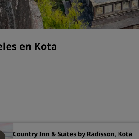
Reserva un espacio de reu
Solicita un presupuesto
Destinos para eventos
Soluciones sectoriales
eles en Kota
Buscar vuelos
Buscar vuelos
Restaurantes
Buscar restaurantes
Servicios digitales
Aplicación de Radisson Hot
Country Inn & Suites by Radisson, Kota