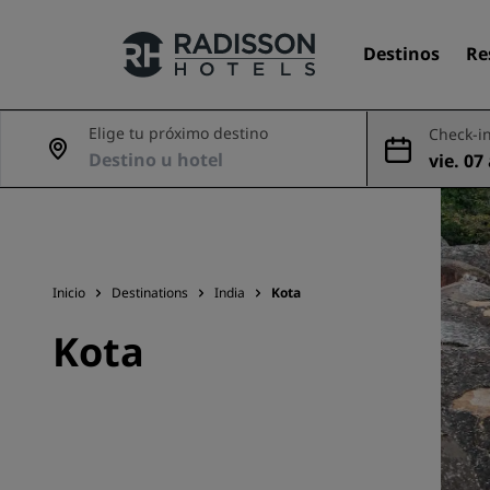
Destinos
Re
Elige tu próximo destino
Check-in
vie. 07
Nuestras marcas
ago
Marcas de Radisson Hotels
Inicio
Destinations
India
Kota
Kota