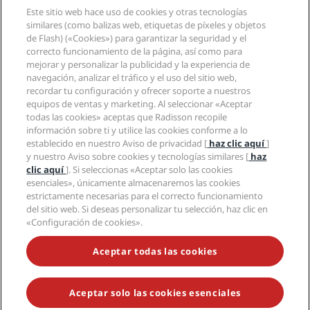
Destinos
Agentes de viajes
Este sitio web hace uso de cookies y otras tecnologías
Nuevos hoteles y próximas aperturas
Radisson Hotel Group
Información legal
similares (como balizas web, etiquetas de píxeles y objetos
Aplicación de Radisson Hotels
Medios
de Flash) («Cookies») para garantizar la seguridad y el
Hoteles Sports Approved
correcto funcionamiento de la página, así como para
Empleos en RHG
Centro de privacidad
Ayuda
Hoteles ideales para familias
mejorar y personalizar la publicidad y la experiencia de
Empleos en PPHE
Aviso legal
Salud y seguridad
navegación, analizar el tráfico y el uso del sitio web,
Empleos en EHL
Términos y condiciones de Radisson Rewards
Avisos al consumidor
recordar tu configuración y ofrecer soporte a nuestros
The Club by RHG
Redes sociales
Acuerdo de uso del sitio
equipos de ventas y marketing. Al seleccionar «Aceptar
Contacto
Oportunidades de desarrollo
todas las cookies» aceptas que Radisson recopile
Accesibilidad digital
Preguntas frecuentes
Marcas de Radisson Hotels
Responsabilidad social corporativa
información sobre ti y utilice las cookies conforme a lo
Declaración sobre la esclavitud moderna
Mapa del sitio
establecido en nuestro Aviso de privacidad [
haz clic aquí
]
Compras
y nuestro Aviso sobre cookies y tecnologías similares [
haz
clic aquí
]. Si seleccionas «Aceptar solo las cookies
esenciales», únicamente almacenaremos las cookies
estrictamente necesarias para el correcto funcionamiento
del sitio web. Si deseas personalizar tu selección, haz clic en
«Configuración de cookies».
NO TE PIERDAS NUESTRAS OFERTAS MÁS POPULARES
Aceptar todas las cookies
Aceptar solo las cookies esenciales
© 2026 Radisson Hotel Group.
Todos los derechos reservados. RHG
Radisson Hotel Group, Radisson, Radisson RED, Radisson Blu, Radisson