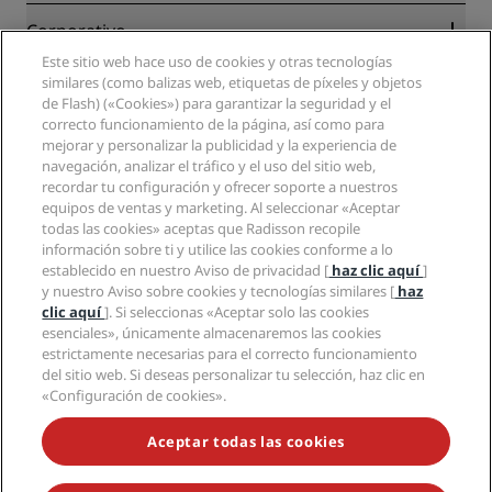
Blog
Colaboradores
Corporativo
Destinos
Agentes de viajes
Este sitio web hace uso de cookies y otras tecnologías
Nuevos hoteles y próximas aperturas
Radisson Hotel Group
Información legal
similares (como balizas web, etiquetas de píxeles y objetos
Aplicación de Radisson Hotels
Medios
de Flash) («Cookies») para garantizar la seguridad y el
Hoteles Sports Approved
correcto funcionamiento de la página, así como para
Empleos en RHG
Centro de privacidad
Ayuda
Hoteles ideales para familias
mejorar y personalizar la publicidad y la experiencia de
Empleos en PPHE
Aviso legal
Salud y seguridad
navegación, analizar el tráfico y el uso del sitio web,
Empleos en EHL
Términos y condiciones de Radisson Rewards
Avisos al consumidor
recordar tu configuración y ofrecer soporte a nuestros
The Club by RHG
Redes sociales
Acuerdo de uso del sitio
equipos de ventas y marketing. Al seleccionar «Aceptar
Contacto
Oportunidades de desarrollo
todas las cookies» aceptas que Radisson recopile
Accesibilidad digital
Preguntas frecuentes
Marcas de Radisson Hotels
Responsabilidad social corporativa
información sobre ti y utilice las cookies conforme a lo
Declaración sobre la esclavitud moderna
Mapa del sitio
establecido en nuestro Aviso de privacidad [
haz clic aquí
]
Compras
y nuestro Aviso sobre cookies y tecnologías similares [
haz
clic aquí
]. Si seleccionas «Aceptar solo las cookies
esenciales», únicamente almacenaremos las cookies
estrictamente necesarias para el correcto funcionamiento
del sitio web. Si deseas personalizar tu selección, haz clic en
«Configuración de cookies».
NO TE PIERDAS NUESTRAS OFERTAS MÁS POPULARES
Aceptar todas las cookies