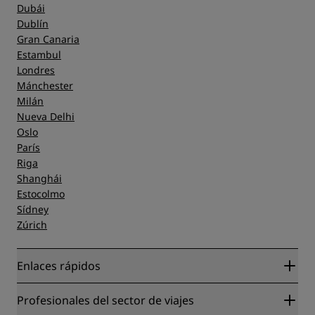
Dubái
Dublín
Gran Canaria
Estambul
Londres
Mánchester
Milán
Nueva Delhi
Oslo
París
Riga
Shanghái
Estocolmo
Sídney
Zúrich
Enlaces rápidos
Radisson Rewards
Profesionales del sector de viajes
Garantía de la mejor tarifa en línea