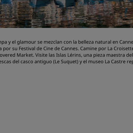
Reserva un espacio de reu
Solicita un presupuesto
Destinos para eventos
Soluciones sectoriales
pa y el glamour se mezclan con la belleza natural en Cannes
 por su Festival de Cine de Cannes. Camine por La Croiset
Buscar vuelos
overed Market. Visite las Islas Lérins, una pieza maestra de
escas del casco antiguo (Le Suquet) y el museo La Castre re
Buscar vuelos
Restaurantes
Buscar restaurantes
Servicios digitales
Aplicación de Radisson Hot