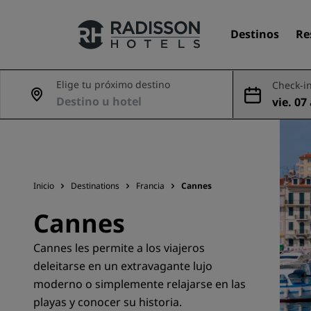
Destinos
Re
Elige tu próximo destino
Check-in
vie. 07
Nuestras marcas
ago
Marcas de Radisson Hotels
Inicio
Destinations
Francia
Cannes
Cannes
Cannes les permite a los viajeros
deleitarse en un extravagante lujo
moderno o simplemente relajarse en las
playas y conocer su historia.