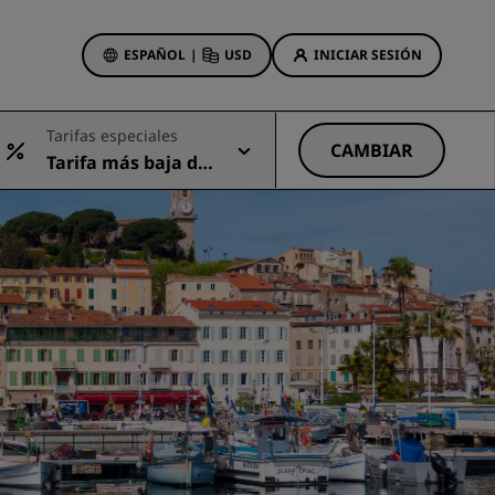
ESPAÑOL
|
USD
INICIAR SESIÓN
ewards
Tarifas especiales
s
CAMBIAR
Tarifa más baja dis
Ofertas de hotel
ponible
Descubre nuestras ofertas
A la primera va la vencida
Ofertas especiales
Reservar con antelación
ma
Consultar nuestros paquetes
Ideas de viaje
Hoteles para familias
gs
Rad Pets