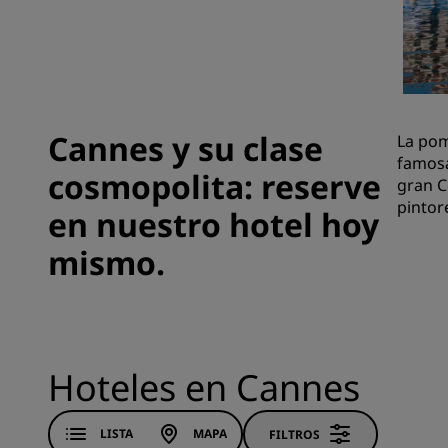
Marcas afiliadas en China
Cannes y su clase
La pom
famosa
cosmopolita: reserve
gran C
pintor
en nuestro hotel hoy
mismo.
Hoteles en Cannes
LISTA
MAPA
FILTROS