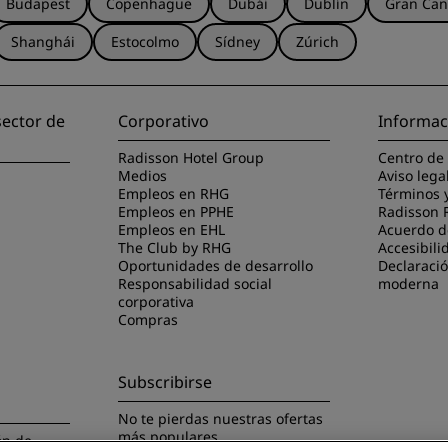
Budapest
Copenhague
Dubái
Dublín
Gran Can
Shanghái
Estocolmo
Sídney
Zúrich
sector de
Corporativo
Informac
Radisson Hotel Group
Centro de
Medios
Aviso lega
Empleos en RHG
Términos 
Empleos en PPHE
Radisson 
Empleos en EHL
Acuerdo de
The Club by RHG
Accesibili
Oportunidades de desarrollo
Declaració
Responsabilidad social
moderna
corporativa
Compras
Subscribirse
No te pierdas nuestras ofertas
más populares
ón de