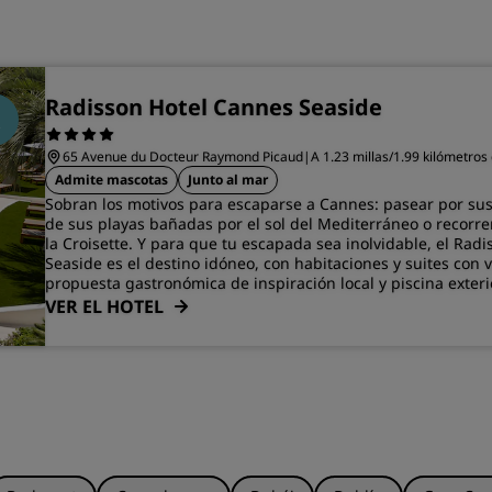
Radisson Hotel Cannes Seaside
65 Avenue du Docteur Raymond Picaud
|
A 1.23 millas/1.99 kilómetros
Admite mascotas
Junto al mar
Sobran los motivos para escaparse a Cannes: pasear por sus 
de sus playas bañadas por el sol del Mediterráneo o recorr
la Croisette. Y para que tu escapada sea inolvidable, el Rad
Seaside es el destino idóneo, con habitaciones y suites con v
propuesta gastronómica de inspiración local y piscina exteri
VER EL HOTEL