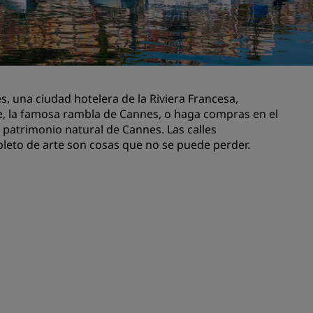
niones
Espacios para celebración de
bodas
Estancias sostenibles
Estancias para equipos
deportivos
, una ciudad hotelera de la Riviera Francesa,
te, la famosa rambla de Cannes, o haga compras en el
Viajeros de negocios
l patrimonio natural de Cannes. Las calles
Hoteles en el centro de la ciudad
pleto de arte son cosas que no se puede perder.
Visita nuestro blog
Radisson Rewards
Descubre Radisson Rewards
Ventajas
Cómo utilizar los puntos
els
Cómo obtener puntos
Bookers and Planners