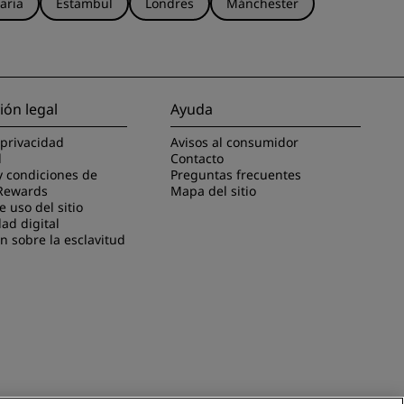
aria
Estambul
Londres
Mánchester
ión legal
Ayuda
 privacidad
Avisos al consumidor
l
Contacto
y condiciones de
Preguntas frecuentes
Rewards
Mapa del sitio
 uso del sitio
dad digital
n sobre la esclavitud