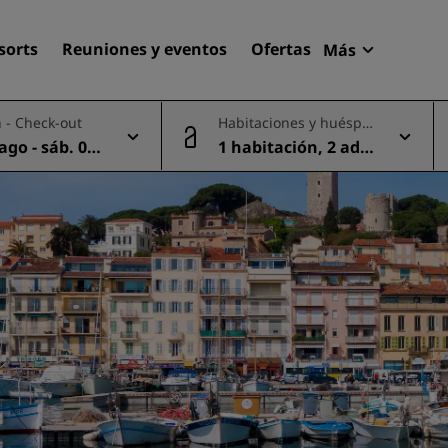
sorts
Reuniones y eventos
Ofertas
Más
Radisson R
 - Check-out
Habitaciones y huéspe
Mis reserva
des
 ago - sáb. 08
1 habitación, 2 adul
Encuentra tu hotel
tos
Destinos
Resorts
Apartahoteles
Hoteles en el aeropuerto
Hoteles nuevos y de próxi
apertura
Reuniones y eventos
Descubre Radisson Meetin