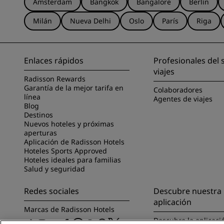
Ámsterdam
Bangkok
Bangalore
Berlín
Milán
Nueva Delhi
Oslo
París
Riga
Enlaces rápidos
Profesionales del 
viajes
Radisson Rewards
Garantía de la mejor tarifa en
Colaboradores
línea
Agentes de viajes
Blog
Destinos
Nuevos hoteles y próximas
aperturas
Aplicación de Radisson Hotels
Hoteles Sports Approved
Hoteles ideales para familias
Salud y seguridad
Redes sociales
Descubre nuestra
aplicación
Marcas de Radisson Hotels
Descubre la aplicaci