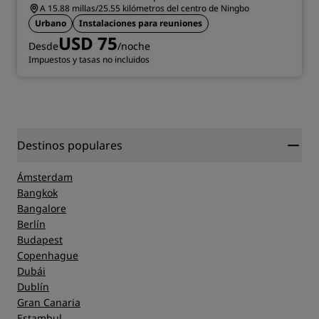
A 15.88 millas/25.55 kilómetros del centro de Ningbo
Urbano
Instalaciones para reuniones
USD 75
Desde
/noche
Impuestos y tasas no incluidos
Destinos populares
Ámsterdam
Bangkok
Bangalore
Berlín
Budapest
Copenhague
Dubái
Dublín
Gran Canaria
Estambul