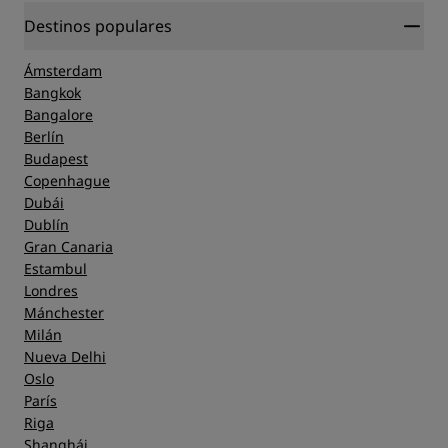
Destinos populares
Ámsterdam
Bangkok
Bangalore
Berlín
Budapest
Copenhague
Dubái
Dublín
Gran Canaria
Estambul
Londres
Mánchester
Milán
Nueva Delhi
Oslo
París
Riga
Shanghái