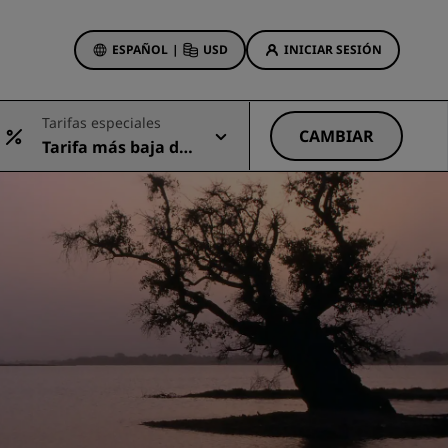
ESPAÑOL
|
USD
INICIAR SESIÓN
ewards
Tarifas especiales
s
CAMBIAR
Tarifa más baja dis
Ofertas de hotel
ponible
Descubre nuestras ofertas
A la primera va la vencida
Ofertas especiales
Reservar con antelación
ma
Consultar nuestros paquetes
Ideas de viaje
Hoteles para familias
gs
Rad Pets