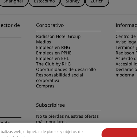
Shanghái
Estocolmo
Sídney
Zúrich
sector de
Corporativo
Informac
Radisson Hotel Group
Centro de
Medios
Aviso lega
Empleos en RHG
Términos 
Empleos en PPHE
Radisson 
Empleos en EHL
Acuerdo de
The Club by RHG
Accesibili
Oportunidades de desarrollo
Declaració
Responsabilidad social
moderna
corporativa
Compras
Subscribirse
No te pierdas nuestras ofertas
más populares
ón de
 balizas web, etiquetas de píxeles y objetos de