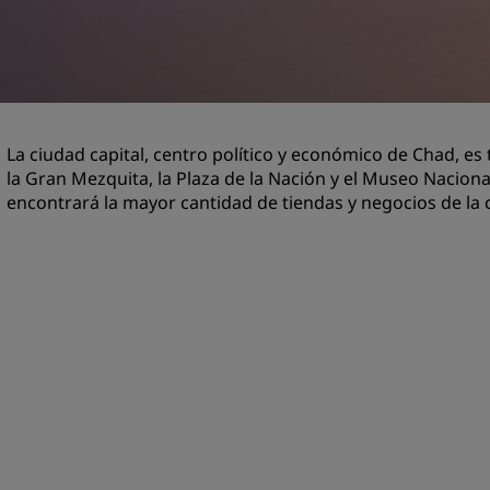
Reserva un espacio de reu
Solicita un presupuesto
Destinos para eventos
Soluciones sectoriales
La ciudad capital, centro político y económico de Chad, es
la Gran Mezquita, la Plaza de la Nación y el Museo Naciona
Buscar vuelos
encontrará la mayor cantidad de tiendas y negocios de la 
Buscar vuelos
Restaurantes
Buscar restaurantes
Servicios digitales
Aplicación de Radisson Hot