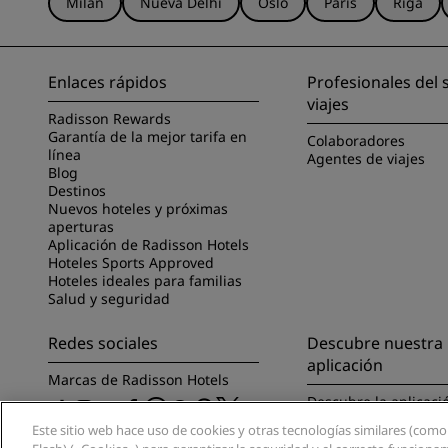
Milán
Nueva Delhi
Oslo
París
Riga
Enlaces rápidos
Profesionales del 
viajes
Radisson Rewards
Garantía de la mejor tarifa en
Colaboradores
línea
Agentes de viajes
Blog
Destinos
Nuevos hoteles y próximas
aperturas
Aplicación de Radisson Hotels
Hoteles Sports Approved
Hoteles ideales para familias
Salud y seguridad
Redes sociales
Descubre nuestra
aplicación
Marcas de Radisson Hotels
Descubre la aplicaci
Radisson Hotels
Este sitio web hace uso de cookies y otras tecnologías similares (como