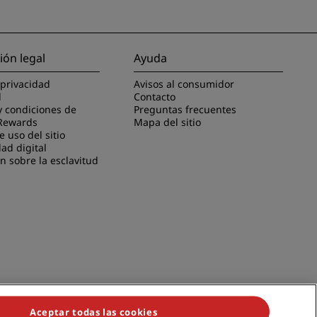
ión legal
Ayuda
 privacidad
Avisos al consumidor
l
Contacto
y condiciones de
Preguntas frecuentes
Rewards
Mapa del sitio
 uso del sitio
dad digital
n sobre la esclavitud
Aceptar todas las cookies