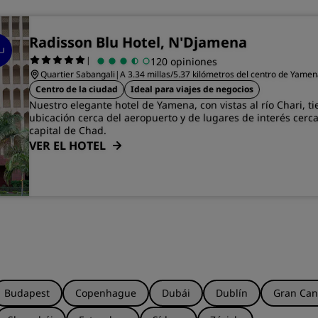
Radisson Blu Hotel, N'Djamena
|
120 opiniones
Quartier Sabangali
|
A 3.34 millas/5.37 kilómetros del centro de Yame
Centro de la ciudad
Ideal para viajes de negocios
Nuestro elegante hotel de Yamena, con vistas al río Chari, 
ubicación cerca del aeropuerto y de lugares de interés cerca
capital de Chad.
VER EL HOTEL
Budapest
Copenhague
Dubái
Dublín
Gran Can