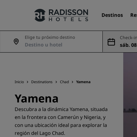
Destinos
Re
Elige tu próximo destino
Check-in
sáb. 08
Nuestras marcas
9 ago
Marcas de Radisson Hotels
Inicio
Destinations
Chad
Yamena
Yamena
Descubra a la dinámica Yamena, situada
en la frontera con Camerún y Nigeria, y
con una ubicación ideal para explorar la
región del Lago Chad.