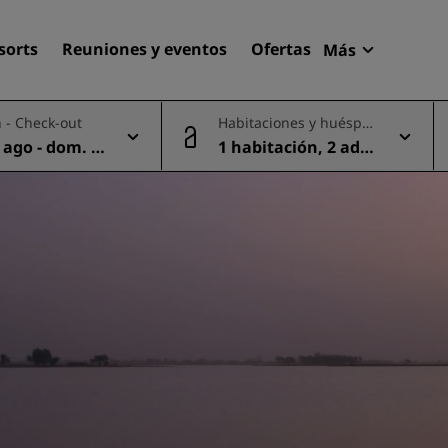
sorts
Reuniones y eventos
Ofertas
Más
Radisson R
 - Check-out
Habitaciones y huéspe
Mis reserva
des
 ago - dom. 0
1 habitación, 2 adul
Encuentra tu hotel
tos
Destinos
Resorts
Apartahoteles
Hoteles en el aeropuerto
Hoteles nuevos y de próxi
apertura
Reuniones y eventos
Descubre Radisson Meetin