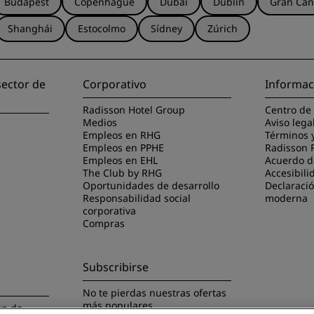
Budapest
Copenhague
Dubái
Dublín
Gran Can
Shanghái
Estocolmo
Sídney
Zúrich
sector de
Corporativo
Informac
Radisson Hotel Group
Centro de
Medios
Aviso lega
Empleos en RHG
Términos 
Empleos en PPHE
Radisson 
Empleos en EHL
Acuerdo de
The Club by RHG
Accesibili
Oportunidades de desarrollo
Declaració
Responsabilidad social
moderna
corporativa
Compras
Subscribirse
No te pierdas nuestras ofertas
más populares
ón de