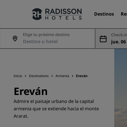
Destinos
Re
Elige tu próximo destino
Check-in
jue. 06
Nuestras marcas
ago
Marcas de Radisson Hotels
Inicio
Destinations
Armenia
Ereván
Ereván
Admire el paisaje urbano de la capital
armenia que se extiende hacia el monte
Ararat.