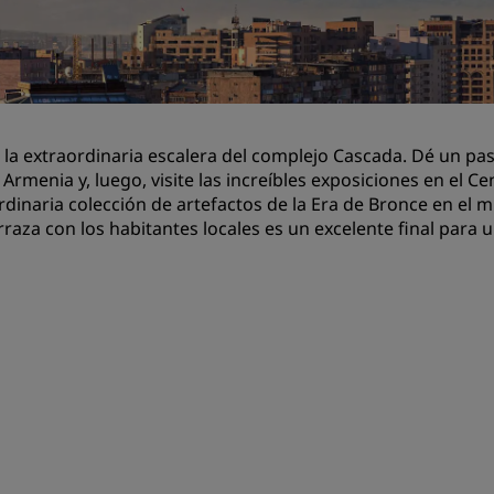
Reserva un espacio de reu
Solicita un presupuesto
Destinos para eventos
Soluciones sectoriales
 la extraordinaria escalera del complejo Cascada. Dé un pa
Armenia y, luego, visite las increíbles exposiciones en el Cen
Buscar vuelos
rdinaria colección de artefactos de la Era de Bronce en el m
rraza con los habitantes locales es un excelente final para
Buscar vuelos
Restaurantes
Buscar restaurantes
Servicios digitales
Aplicación de Radisson Hot