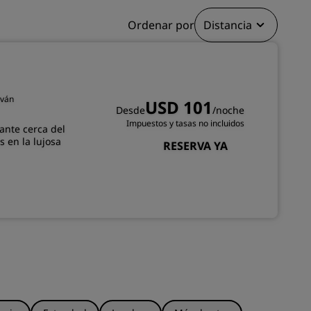
Ordenar por
Distancia
INSCRIBIRSE
eván
USD 101
Desde
/noche
Impuestos y tasas no incluidos
ante cerca del
s en la lujosa
RESERVA YA