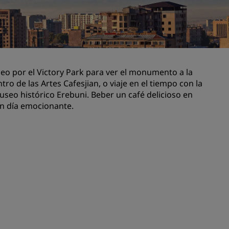
niones
Espacios para celebración de
bodas
Estancias sostenibles
Estancias para equipos
deportivos
seo por el Victory Park para ver el monumento a la
tro de las Artes Cafesjian, o viaje en el tiempo con la
Viajeros de negocios
useo histórico Erebuni. Beber un café delicioso en
Hoteles en el centro de la ciudad
 un día emocionante.
Visita nuestro blog
Radisson Rewards
Descubre Radisson Rewards
Ventajas
Cómo utilizar los puntos
els
Cómo obtener puntos
Bookers and Planners