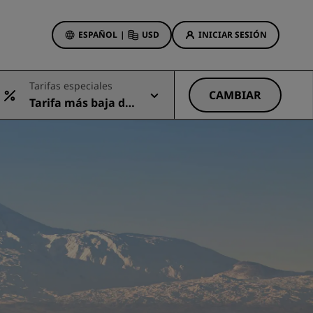
ESPAÑOL
|
USD
INICIAR SESIÓN
ewards
Tarifas especiales
s
CAMBIAR
Tarifa más baja dis
Ofertas de hotel
ponible
Descubre nuestras ofertas
A la primera va la vencida
Ofertas especiales
Reservar con antelación
ma
Consultar nuestros paquetes
Ideas de viaje
Hoteles para familias
gs
Rad Pets