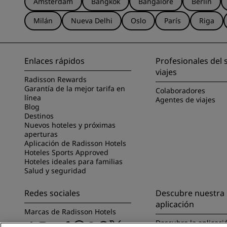
Ámsterdam
Bangkok
Bangalore
Berlín
Milán
Nueva Delhi
Oslo
París
Riga
Enlaces rápidos
Profesionales del 
viajes
Radisson Rewards
Garantía de la mejor tarifa en
Colaboradores
línea
Agentes de viajes
Blog
Destinos
Nuevos hoteles y próximas
aperturas
Aplicación de Radisson Hotels
Hoteles Sports Approved
Hoteles ideales para familias
Salud y seguridad
Redes sociales
Descubre nuestra
aplicación
Marcas de Radisson Hotels
Descubre la aplicaci