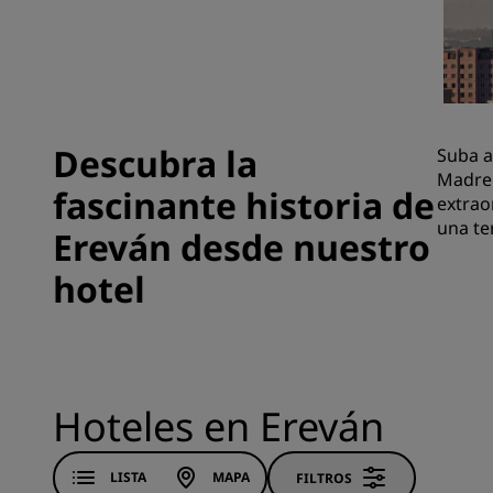
Marcas afiliadas en China
Descubra la
Suba a
Madre 
fascinante historia de
extrao
una te
Ereván desde nuestro
hotel
Hoteles en Ereván
LISTA
MAPA
FILTROS