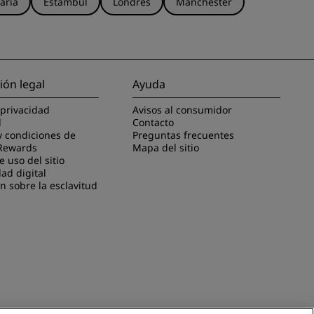
aria
Estambul
Londres
Mánchester
ión legal
Ayuda
 privacidad
Avisos al consumidor
l
Contacto
y condiciones de
Preguntas frecuentes
Rewards
Mapa del sitio
 uso del sitio
dad digital
n sobre la esclavitud