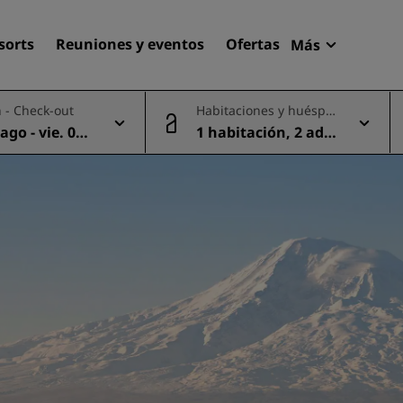
sorts
Reuniones y eventos
Ofertas
Más
Radisson R
 - Check-out
Habitaciones y huéspe
Mis reserva
des
 ago - vie. 07
1 habitación, 2 adul
Encuentra tu hotel
tos
Destinos
Resorts
Apartahoteles
Hoteles en el aeropuerto
Hoteles nuevos y de próxi
apertura
Reuniones y eventos
Descubre Radisson Meetin