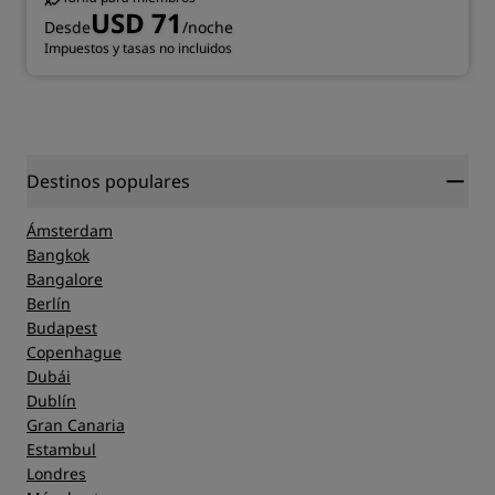
USD 71
Desde
/noche
Impuestos y tasas no incluidos
Destinos populares
Ámsterdam
Bangkok
Bangalore
Berlín
Budapest
Copenhague
Dubái
Dublín
Gran Canaria
Estambul
Londres