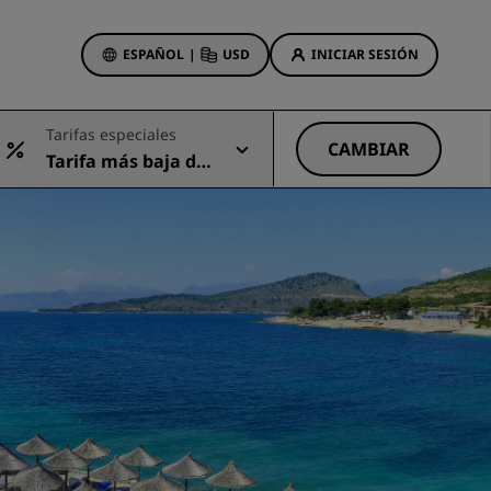
ESPAÑOL
|
USD
INICIAR SESIÓN
ewards
Tarifas especiales
s
CAMBIAR
Tarifa más baja dis
Ofertas de hotel
ponible
Descubre nuestras ofertas
A la primera va la vencida
Ofertas especiales
Reservar con antelación
ma
Consultar nuestros paquetes
Ideas de viaje
Hoteles para familias
gs
Rad Pets