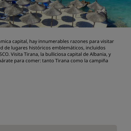
niones
Espacios para celebración de
bodas
Estancias sostenibles
Estancias para equipos
deportivos
mica capital, hay innumerables razones para visitar
d de lugares históricos emblemáticos, incluidos
Viajeros de negocios
 Visita Tirana, la bulliciosa capital de Albania, y
Hoteles en el centro de la ciudad
párate para comer: tanto Tirana como la campiña
Visita nuestro blog
Radisson Rewards
Descubre Radisson Rewards
Ventajas
Cómo utilizar los puntos
els
Cómo obtener puntos
Bookers and Planners