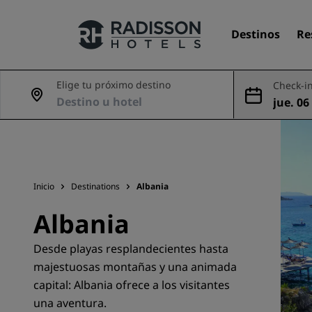
Destinos
Re
Elige tu próximo destino
Check-in
jue. 06
Nuestras marcas
ago
Marcas de Radisson Hotels
Inicio
Destinations
Albania
Albania
Desde playas resplandecientes hasta
majestuosas montañas y una animada
capital: Albania ofrece a los visitantes
una aventura.