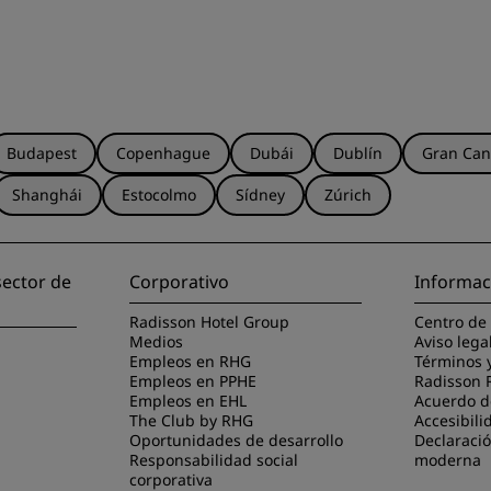
Budapest
Copenhague
Dubái
Dublín
Gran Can
Shanghái
Estocolmo
Sídney
Zúrich
sector de
Corporativo
Informac
Radisson Hotel Group
Centro de
Medios
Aviso lega
Empleos en RHG
Términos 
Empleos en PPHE
Radisson 
Empleos en EHL
Acuerdo de
The Club by RHG
Accesibili
Oportunidades de desarrollo
Declaració
Responsabilidad social
moderna
corporativa