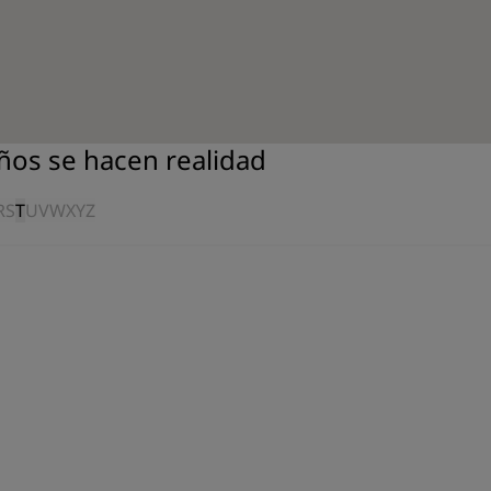
ños se hacen realidad
R
S
T
U
V
W
X
Y
Z