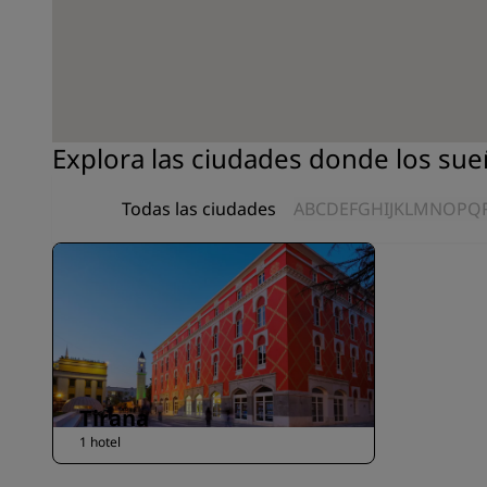
Explora las ciudades donde los sue
Todas las ciudades
A
B
C
D
E
F
G
H
I
J
K
L
M
N
O
P
Q
Tirana
1 hotel