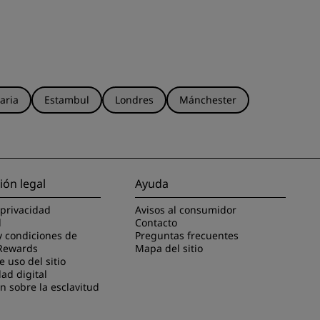
aria
Estambul
Londres
Mánchester
ión legal
Ayuda
 privacidad
Avisos al consumidor
l
Contacto
y condiciones de
Preguntas frecuentes
Rewards
Mapa del sitio
 uso del sitio
dad digital
n sobre la esclavitud