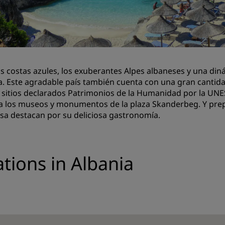
Reserva un espacio de reu
Solicita un presupuesto
Destinos para eventos
Soluciones sectoriales
s costas azules, los exuberantes Alpes albaneses y una diná
a. Este agradable país también cuenta con una gran cantida
Buscar vuelos
 sitios declarados Patrimonios de la Humanidad por la UNESCO.
a los museos y monumentos de la plaza Skanderbeg. Y pre
Buscar vuelos
sa destacan por su deliciosa gastronomía.
Restaurantes
Buscar restaurantes
ations in Albania
Servicios digitales
Aplicación de Radisson Hot