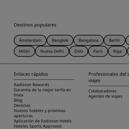
Destinos populares
Ámsterdam
Bangkok
Bangalore
Berlín
Milán
Nueva Delhi
Oslo
París
Riga
Enlaces rápidos
Profesionales del 
viajes
Radisson Rewards
Garantía de la mejor tarifa en
Colaboradores
línea
Agentes de viajes
Blog
Destinos
Nuevos hoteles y próximas
aperturas
Aplicación de Radisson Hotels
Hoteles Sports Approved