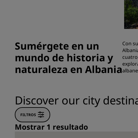
Marcas afiliadas en China
Sumérgete en un
Con su
Albani
mundo de historia y
cuatro
explor
naturaleza en Albania
albane
Discover our city destin
FILTROS
Mostrar 1 resultado