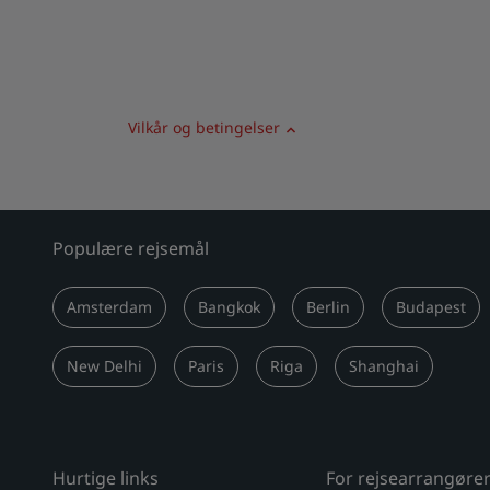
Vilkår og betingelser
Populære rejsemål
Amsterdam
Bangkok
Berlin
Budapest
New Delhi
Paris
Riga
Shanghai
Hurtige links
For rejsearrangøre