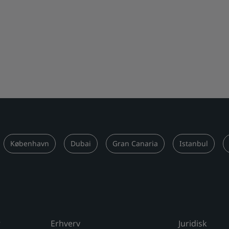
København
Dubai
Gran Canaria
Istanbul
r
Erhverv
Juridisk