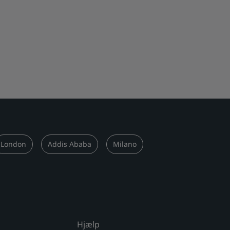
London
Addis Ababa
Milano
Hjælp