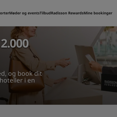
orter
Møder og events
Tilbud
Radisson Rewards
Mine bookinger
 2.000
ed, og book dit
hoteller i en