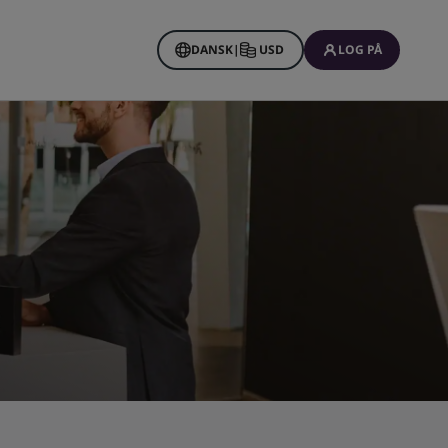
DANSK
|
USD
LOG PÅ