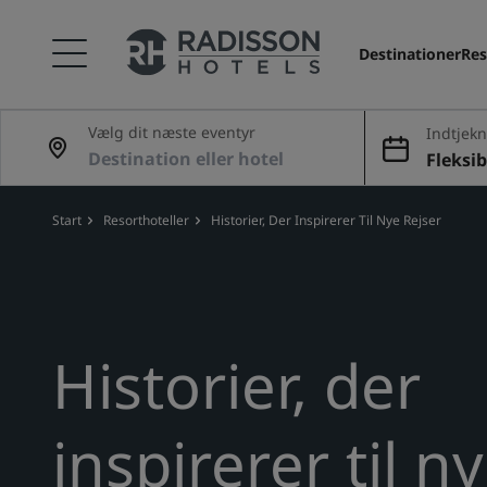
Destinationer
Res
Vælg dit næste eventyr
Indtjekn
g
Fleksib
Start
Resorthoteller
Historier, Der Inspirerer Til Nye Rejser
Historier, der
inspirerer til n