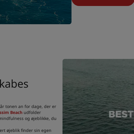
skabes
lår tonen an for dage, der er
ossim Beach
udfolder
indfulness og øjeblikke, du
ert øjeblik finder sin egen