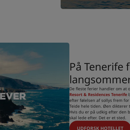
På Tenerife f
langsommer
De fleste ferier handler om at
Resort & Residences Tenerife
b
efter følelsen af sollys frem fo
Teide hele tiden. Øen dikterer 
Hvis du er på udkig efter den b
skal lede efter. Det er et sted.
UDFORSK HOTELLET