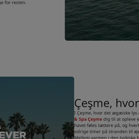
ge for resten.
Çeşme, hvor 
I Çeşme, hvor det ægæiske lys 
& Spa Çeşme
dig til at opleve
havet føles tættere på, og hvert
solrige timer på stranden til øj
Mellem varmen i den tyrkiske 