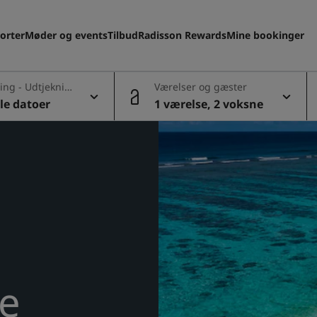
orter
Møder og events
Tilbud
Radisson Rewards
Mine bookinger
ing - Udtjeknin
Værelser og gæster
le datoer
1 værelse, 2 voksne
ye