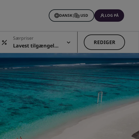
DANSK
|
USD
LOG PÅ
Særpriser
REDIGER
Lavest tilgængelig
e pris