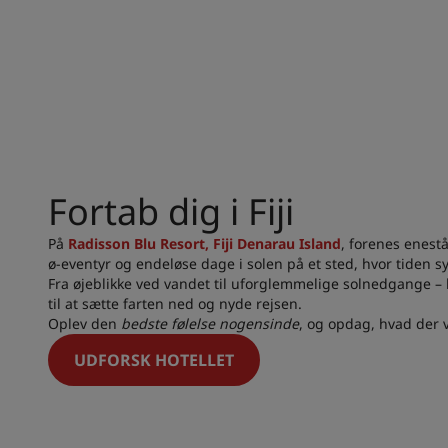
Fortab dig i Fiji
På
Radisson Blu Resort, Fiji Denarau Island
, forenes enes
ø-eventyr og endeløse dage i solen på et sted, hvor tiden syn
Fra øjeblikke ved vandet til uforglemmelige solnedgange –
til at sætte farten ned og nyde rejsen.
Oplev den
bedste følelse nogensinde
, og opdag, hvad der ve
UDFORSK HOTELLET