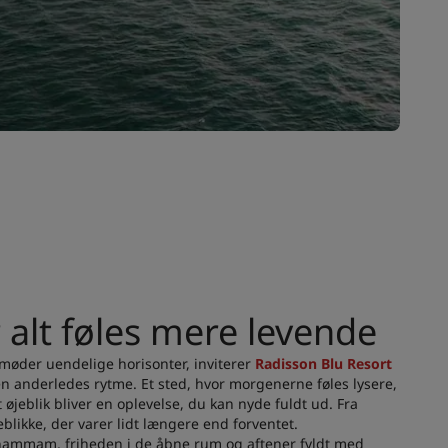
alt føles mere levende
møder uendelige horisonter, inviterer
Radisson Blu Resort
 en anderledes rytme. Et sted, hvor morgenerne føles lysere,
 øjeblik bliver en oplevelse, du kan nyde fuldt ud. Fra
eblikke, der varer lidt længere end forventet.
hammam, friheden i de åbne rum og aftener fyldt med