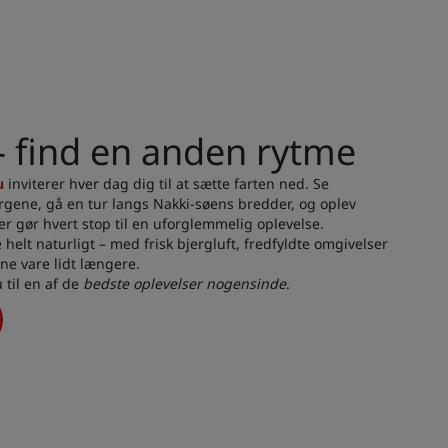
 find en anden rytme
u
inviterer hver dag dig til at sætte farten ned. Se
rgene, gå en tur langs Nakki-søens bredder, og oplev
r gør hvert stop til en uforglemmelig oplevelse.
elt naturligt – med frisk bjergluft, fredfyldte omgivelser
nne vare lidt længere.
til en af de
bedste oplevelser nogensinde
.