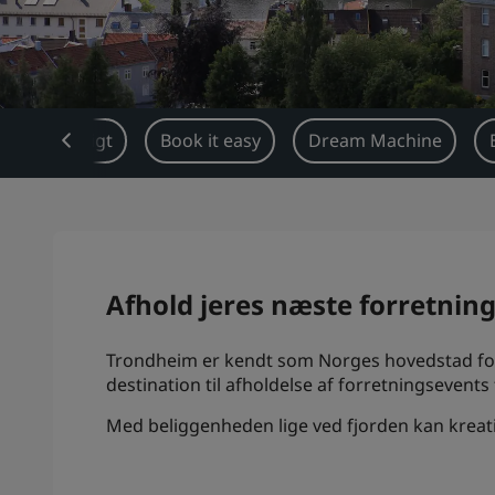
Oversigt
Book it easy
Dream Machine
Afhold jeres næste forretnin
Trondheim er kendt som Norges hovedstad for v
destination til afholdelse af forretningsevents
Med beliggenheden lige ved fjorden kan kreati