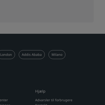
London
Addis Ababa
Milano
Hjælp
enter
Advarsler til forbrugere