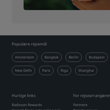
Populære rejsemål
Amsterdam
Bangkok
Berlin
Budapest
New Delhi
Paris
Riga
Shanghai
Hurtige links
For rejsearrangøre
Radisson Rewards
Partnere