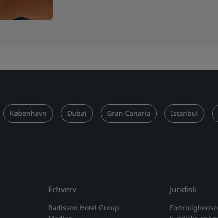
København
Dubai
Gran Canaria
Istanbul
r
Erhverv
Juridisk
Radisson Hotel Group
Fortrolighedsc