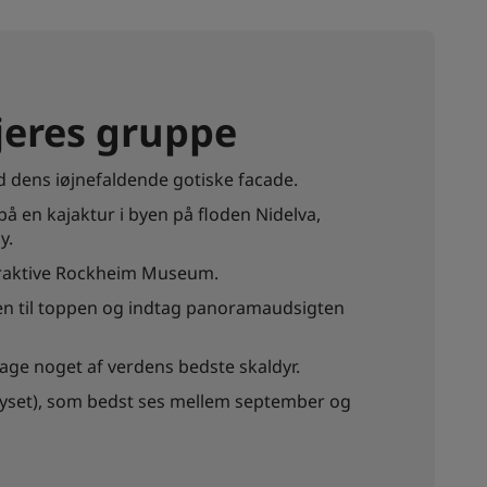
 jeres gruppe
d dens iøjnefaldende gotiske facade.
på en kajaktur i byen på floden Nidelva,
y.
teraktive Rockheim Museum.
den til toppen og indtag panoramaudsigten
mage noget af verdens bedste skaldyr.
dlyset), som bedst ses mellem september og