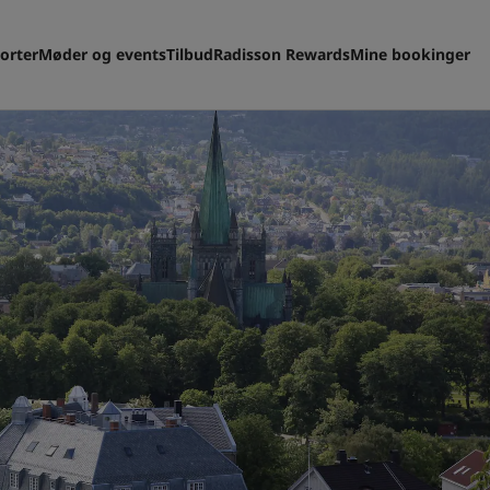
orter
Møder og events
Tilbud
Radisson Rewards
Mine bookinger