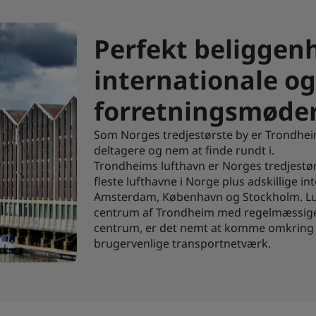
Perfekt beliggenh
internationale og
forretningsmøde
Som Norges tredjestørste by er Trondheim
deltagere og nem at finde rundt i.
Trondheims lufthavn er Norges tredjestørst
fleste lufthavne i Norge plus adskillige i
Amsterdam, København og Stockholm. Luf
centrum af Trondheim med regelmæssige b
centrum, er det nemt at komme omkring ti
brugervenlige transportnetværk.