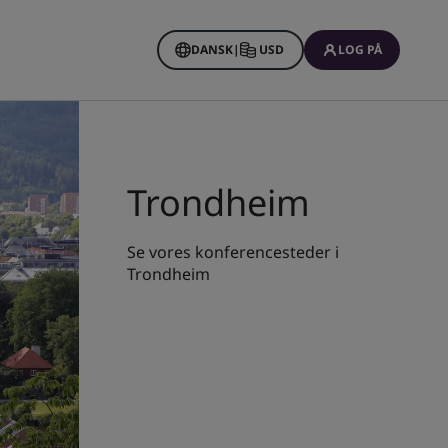
DANSK
|
USD
LOG PÅ
Trondheim
Se vores konferencesteder i
Trondheim