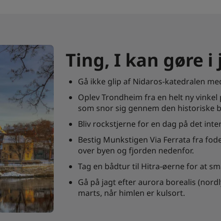
Ting, I kan gøre i
Gå ikke glip af Nidaros-katedralen me
Oplev Trondheim fra en helt ny vinkel 
som snor sig gennem den historiske b
Bliv rockstjerne for en dag på det in
Bestig Munkstigen Via Ferrata fra fo
over byen og fjorden nedenfor.
Tag en bådtur til Hitra-øerne for at s
Gå på jagt efter aurora borealis (nor
marts, når himlen er kulsort.