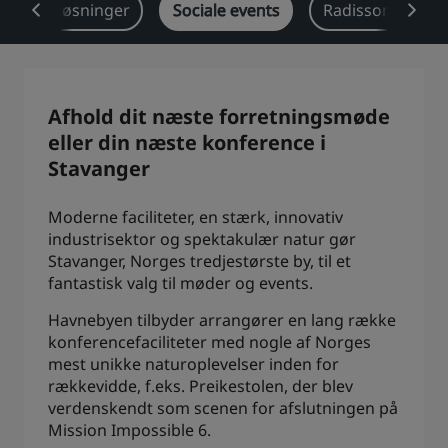
Brancheløsninger
Sociale events
Radisson Reward
Park Plaza
Park Inn by Radisson
Centrum-hoteller
Besøg vores blog
Afhold dit næste forretningsmøde
Prize by Radisson
Country Inn & Suites
eller din næste konference i
Stavanger
Moderne faciliteter, en stærk, innovativ
Tilknyttede brands i Kina
industrisektor og spektakulær natur gør
J.
Jin Jiang
Stavanger, Norges tredjestørste by, til et
fantastisk valg til møder og events.
Havnebyen tilbyder arrangører en lang række
Kunlun
Golden Tulip
konferencefaciliteter med nogle af Norges
mest unikke naturoplevelser inden for
rækkevidde, f.eks. Preikestolen, der blev
verdenskendt som scenen for afslutningen på
Mission Impossible 6.