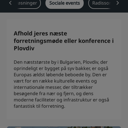
Brancheløsninger
Sociale events
Radisson Reward
Park Plaza
Park Inn by Radisson
Centrum-hoteller
Besøg vores blog
Afhold jeres næste
Prize by Radisson
Country Inn & Suites
forretningsmøde eller konference i
Plovdiv
Den næststørste by i Bulgarien, Plovdiv, der
Tilknyttede brands i Kina
oprindeligt er bygget på syv bakker, er også
J.
Jin Jiang
Europas ældst løbende beboede by. Den er
vært for en række kulturelle events og
internationale messer, der tiltrækker
besøgende fra nær og fjern, og dens
Kunlun
Golden Tulip
moderne faciliteter og infrastruktur er også
fantastisk til forretning.