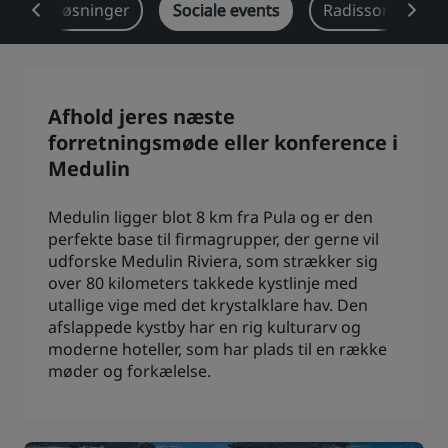
Brancheløsninger
Sociale events
Radisson Reward
Park Plaza
Park Inn by Radisson
Centrum-hoteller
Besøg vores blog
Afhold jeres næste
Prize by Radisson
Country Inn & Suites
forretningsmøde eller konference i
Medulin
Medulin ligger blot 8 km fra Pula og er den
Tilknyttede brands i Kina
perfekte base til firmagrupper, der gerne vil
J.
Jin Jiang
udforske Medulin Riviera, som strækker sig
over 80 kilometers takkede kystlinje med
utallige vige med det krystalklare hav. Den
afslappede kystby har en rig kulturarv og
Kunlun
Golden Tulip
moderne hoteller, som har plads til en række
møder og forkælelse.