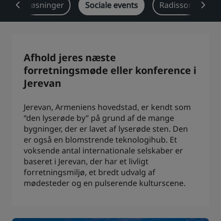
Brancheløsninger
Sociale events
Radisson Reward
Park Plaza
Park Inn by Radisson
Centrum-hoteller
Besøg vores blog
Afhold jeres næste
Prize by Radisson
Country Inn & Suites
forretningsmøde eller konference i
Jerevan
Jerevan, Armeniens hovedstad, er kendt som
Tilknyttede brands i Kina
“den lyserøde by” på grund af de mange
J.
Jin Jiang
bygninger, der er lavet af lyserøde sten. Den
er også en blomstrende teknologihub. Et
voksende antal internationale selskaber er
baseret i Jerevan, der har et livligt
Kunlun
Golden Tulip
forretningsmiljø, et bredt udvalg af
mødesteder og en pulserende kulturscene.