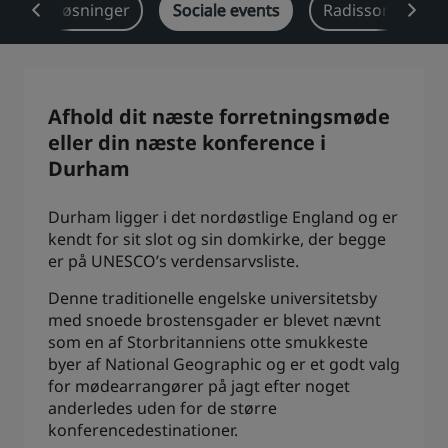
Brancheløsninger
Sociale events
Radisson Reward
Park Plaza
Park Inn by Radisson
Centrum-hoteller
Besøg vores blog
Afhold dit næste forretningsmøde
Prize by Radisson
Country Inn & Suites
eller din næste konference i
Durham
Durham ligger i det nordøstlige England og er
Tilknyttede brands i Kina
kendt for sit slot og sin domkirke, der begge
J.
Jin Jiang
er på UNESCO’s verdensarvsliste.
Denne traditionelle engelske universitetsby
med snoede brostensgader er blevet nævnt
Kunlun
Golden Tulip
som en af Storbritanniens otte smukkeste
byer af National Geographic og er et godt valg
for mødearrangører på jagt efter noget
anderledes uden for de større
konferencedestinationer.