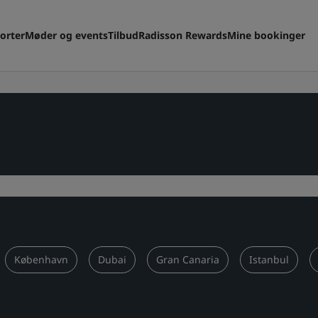
orter
Møder og events
Tilbud
Radisson Rewards
Mine bookinger
København
Dubai
Gran Canaria
Istanbul