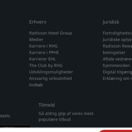
r
Erhverv
Juridisk
Radisson Hotel Group
Fortrolighedsc
Medier
Juridiske oply
Karriere i RHG
Radisson Rewar
Karriere i PPHE
betingelser
Karrierer EHL
Aftale vedrøre
The Club by RHG
hjemmesiden
Udviklingsmuligheder
Digital tilgæn
Ansvarlig virksomhed
Erklæring om 
Indkøb
Tilmeld
Gå aldrig glip af vores mest
otels
populære tilbud