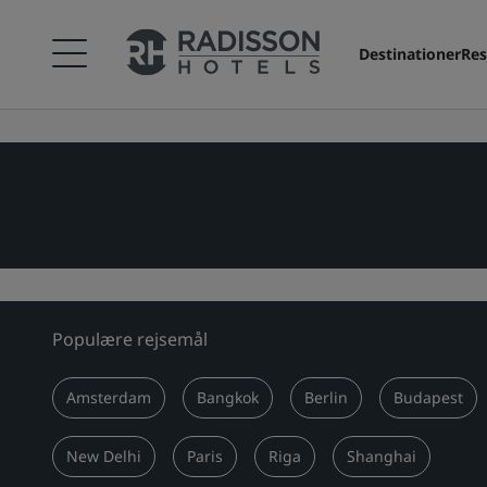
Destinationer
Res
Populære rejsemål
Amsterdam
Bangkok
Berlin
Budapest
New Delhi
Paris
Riga
Shanghai