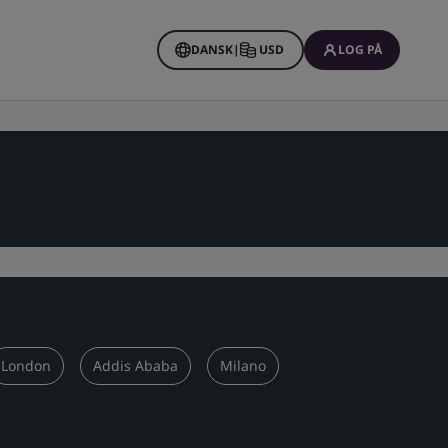
DANSK
|
USD
LOG PÅ
London
Addis Ababa
Milano