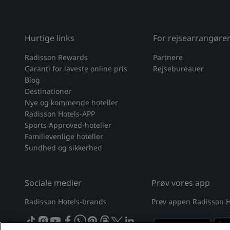
Hurtige links
For rejsearrangøre
Radisson Rewards
Partnere
Garanti for laveste online pris
Rejsebureauer
Blog
Destinationer
Nye og kommende hoteller
Radisson Hotels-APP
Sports Approved-hoteller
Familievenlige hoteller
Sundhed og sikkerhed
Sociale medier
Prøv vores app
Radisson Hotels-brands
Prøv appen Radisson H
tiktok
instagram
youtube
facebook
whatsapp
pinterest
threads
twitter
linkedin