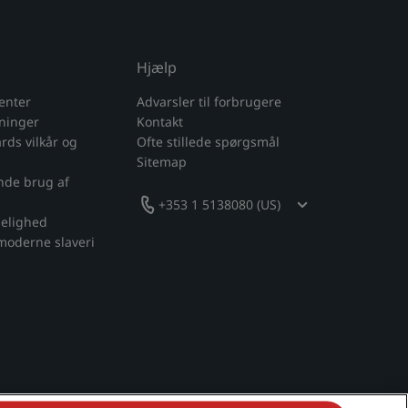
Hjælp
enter
Advarsler til forbrugere
sninger
Kontakt
ds vilkår og
Ofte stillede spørgsmål
Sitemap
nde brug af
+353 1 5138080 (US)
gelighed
moderne slaveri