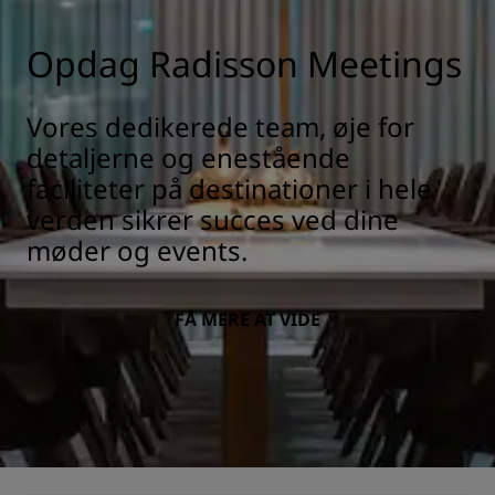
Opdag Radisson Meetings
Vores dedikerede team, øje for
detaljerne og enestående
faciliteter på destinationer i hele
verden sikrer succes ved dine
møder og events.
FÅ MERE AT VIDE