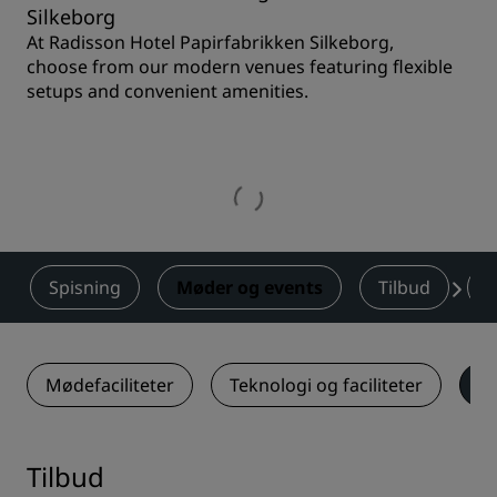
Silkeborg
At Radisson Hotel Papirfabrikken Silkeborg,
choose from our modern venues featuring flexible
setups and convenient amenities.
Spisning
Møder og events
Tilbud
A
Mødefaciliteter
Teknologi og faciliteter
Ti
Tilbud