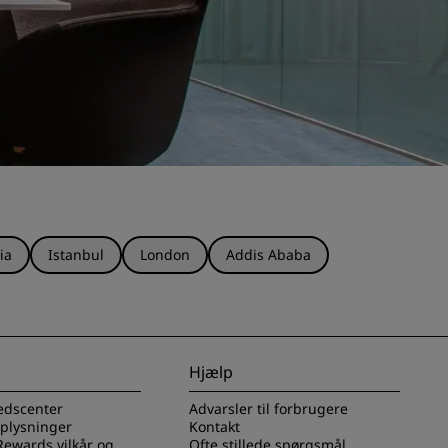
ia
Istanbul
London
Addis Ababa
Hjælp
edscenter
Advarsler til forbrugere
oplysninger
Kontakt
Rewards vilkår og
Ofte stillede spørgsmål