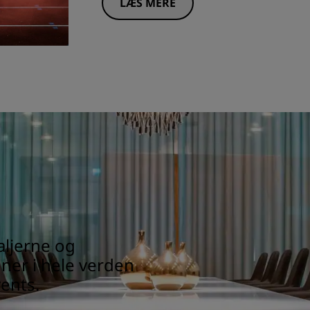
LÆS MERE
aljerne og
oner i hele verden
ents.