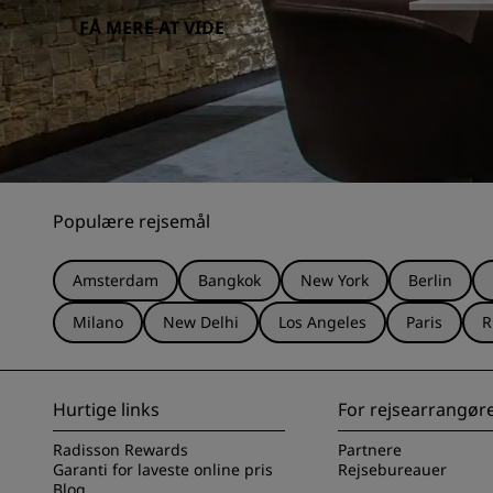
FÅ MERE AT VIDE
Populære rejsemål
Amsterdam
Bangkok
New York
Berlin
Milano
New Delhi
Los Angeles
Paris
R
Hurtige links
For rejsearrangør
Radisson Rewards
Partnere
Garanti for laveste online pris
Rejsebureauer
Blog