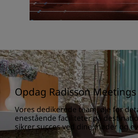
Opdag Radisson Meetings
Vores dedikerede team, øje for det
enestående faciliteter på destinati
sikrer succes ved dine møder og ev