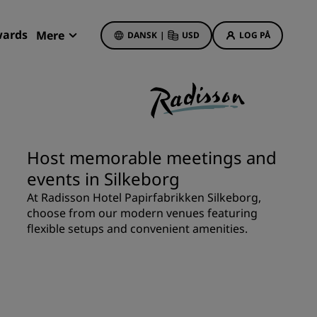
wards
Mere
DANSK
|
USD
LOG PÅ
Mine bookinger
Hoteltilbud
Se vores tilbud
Host memorable meetings and
Få bonuspoint som nyt medlem
events in Silkeborg
Deals of the Day
At Radisson Hotel Papirfabrikken Silkeborg,
Book på forhånd
choose from our modern venues featuring
r
Se vores pakker
flexible setups and convenient amenities.
Rejseideer
Familievenlige hoteller
Rad Pets