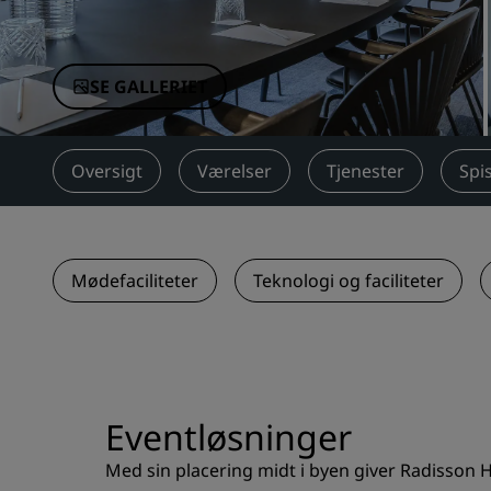
Tilknyttede brands i Kina
SE GALLERIET
Oversigt
Værelser
Tjenester
Spi
Mødefaciliteter
Teknologi og faciliteter
Eventløsninger
Med sin placering midt i byen giver Radisson H