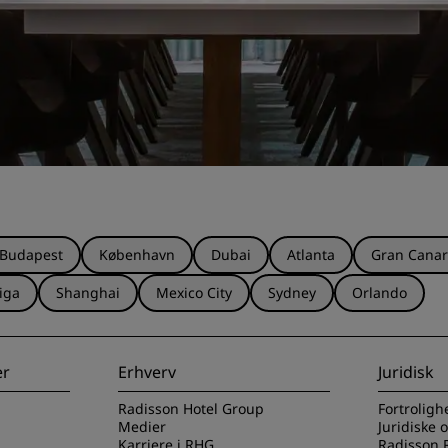
Budapest
København
Dubai
Atlanta
Gran Canar
iga
Shanghai
Mexico City
Sydney
Orlando
er
Erhverv
Juridisk
Radisson Hotel Group
Fortroligh
Medier
Juridiske 
Karriere i RHG
Radisson 