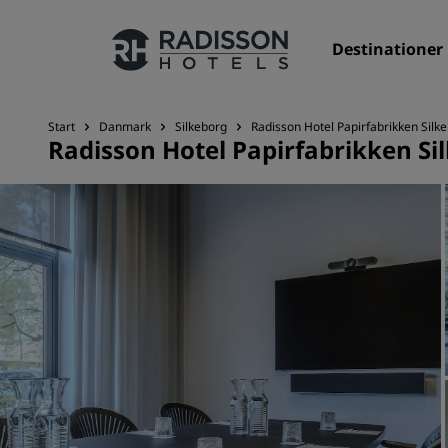
Destinationer
Start
Danmark
Silkeborg
Radisson Hotel Papirfabrikken Silk
Radisson Hotel Papirfabrikken Si
Vores brands
Radisson Hotels-brands