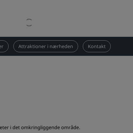
Bryllupslokaler
Bæredygtige ophold
Ophold for sportshold
Forretningsrejsende
Centrum-hoteller
er
Attraktioner i nærheden
Kontakt
Besøg vores blog
Radisson Rewards
Opdag Radisson Rewards
Fordele
Sådan bruger du point
Sådan optjener du point
Bookers and Planners
iteter i det omkringliggende område.