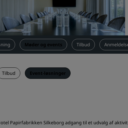
Anmod om et tilbud
Destinationer til events
Brancheløsninger
Søg flyafgange
sning
Møder og events
Tilbud
Anmeldels
Søg flyafgange
Spisning
Tilbud
Event-løsninger
Søg efter en restaurant
Digitale tjenester
Radisson Hotels-app
otel Papirfabrikken Silkeborg adgang til et udvalg af aktiv