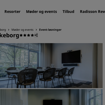
Resorter
Møder og events
Tilbud
Radisson Re
eborg
Møder og events
Event-løsninger
lkeborg
Find dit hotel
Destinationer
Resorter
Servicerede lejligheder
Lufthavnshoteller
Nye og kommende hotelle
Møder og arrangementer
Opdag Radisson Meetings
Book et mødelokale