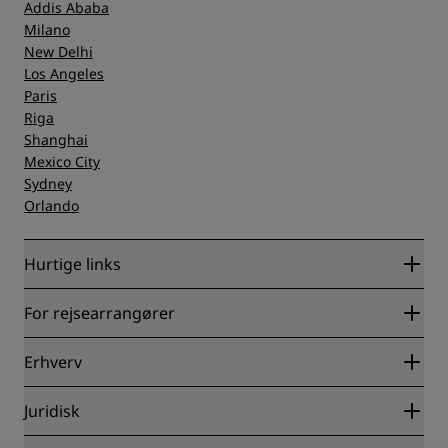
Addis Ababa
Milano
New Delhi
Los Angeles
Paris
Riga
Shanghai
Mexico City
Sydney
Orlando
Hurtige links
Radisson Rewards
For rejsearrangører
Garanti for laveste online pris
Blog
Partnere
Erhverv
Destinationer
Rejsebureauer
Nye og kommende hoteller
Radisson Hotel Group
Juridisk
Radisson Hotels-APP
Medier
Sports Approved-hoteller