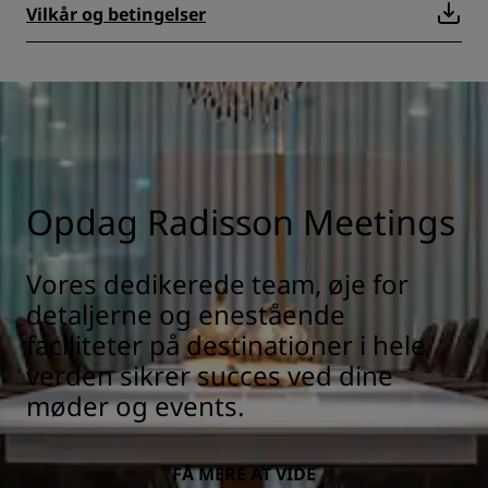
Vilkår og betingelser
Opdag Radisson Meetings
Vores dedikerede team, øje for
detaljerne og enestående
faciliteter på destinationer i hele
verden sikrer succes ved dine
møder og events.
FÅ MERE AT VIDE