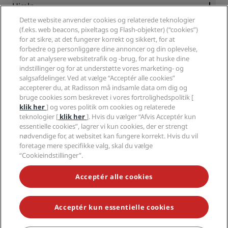
Karriere i RHG
Fortrolighedscenter
Hjælp
Familievenlige hoteller
Karriere i PPHE
Juridiske oplysninger
Sundhed og sikkerhed
Dette website anvender cookies og relaterede teknologier
Karrierer EHL
Radisson Rewards vilkår og betingelser
Advarsler til forbrugere
(f.eks. web beacons, pixeltags og Flash-objekter) (“cookies”)
The Club by RHG
Sociale medier
Aftale vedrørende brug af hjemmesiden
for at sikre, at det fungerer korrekt og sikkert, for at
Kontakt
Udviklingsmuligheder
Digital tilgængelighed
forbedre og personliggøre dine annoncer og din oplevelse,
Ofte stillede spørgsmål
Radisson Hotels-brands
Ansvarlig virksomhed
for at analysere websitetrafik og -brug, for at huske dine
Erklæring om moderne slaveri
Sitemap
Indkøb
indstillinger og for at understøtte vores marketing- og
salgsafdelinger. Ved at vælge “Acceptér alle cookies”
accepterer du, at Radisson må indsamle data om dig og
bruge cookies som beskrevet i vores fortrolighedspolitik [
klik her
] og vores politik om cookies og relaterede
teknologier [
klik her
]. Hvis du vælger “Afvis Acceptér kun
essentielle cookies”, lagrer vi kun cookies, der er strengt
nødvendige for, at websitet kan fungere korrekt. Hvis du vil
GÅ ALDRIG GLIP AF VORES MEST POPULÆRE TILBUD
foretage mere specifikke valg, skal du vælge
“Cookieindstillinger”.
Tilgængelighed
Acceptér alle cookies
Tilgængelighedsindstillinger
Acceptér kun essentielle cookies
© 2026 Radisson Hotel Group.
Alle rettigheder forbeholdes. RHG
Radisson Hotel Group, Radisson, Radisson RED, Radisson Blu, Radisson
Collection, Radisson Individuals, Park Plaza, Park Inn, Country Inn &