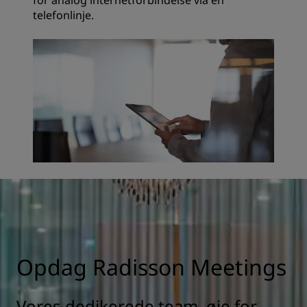
for analog internetforbindelse via en
telefonlinje.
Opdag Radisson Meetings
Vores dedikerede team, øje for