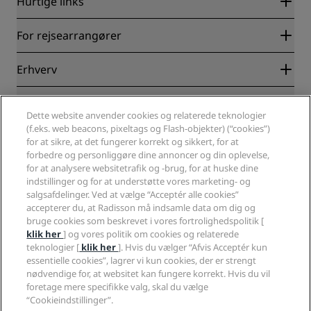
Hurtige links
Radisson Rewards
For rejsearrangører
Garanti for laveste online pris
Blog
Partnere
Erhverv
Destinationer
Rejsebureauer
Nye og kommende hoteller
Radisson Hotel Group
Juridisk
Radisson Hotels-APP
Medier
Dette website anvender cookies og relaterede teknologier
Sports Approved-hoteller
(f.eks. web beacons, pixeltags og Flash-objekter) (“cookies”)
Karriere i RHG
Fortrolighedscenter
Hjælp
Familievenlige hoteller
for at sikre, at det fungerer korrekt og sikkert, for at
Karriere i PPHE
Juridiske oplysninger
Sundhed og sikkerhed
forbedre og personliggøre dine annoncer og din oplevelse,
Karrierer EHL
Radisson Rewards vilkår og betingelser
Advarsler til forbrugere
for at analysere websitetrafik og -brug, for at huske dine
The Club by RHG
Sociale medier
Aftale vedrørende brug af hjemmesiden
indstillinger og for at understøtte vores marketing- og
Kontakt
Udviklingsmuligheder
salgsafdelinger. Ved at vælge “Acceptér alle cookies”
Digital tilgængelighed
Ofte stillede spørgsmål
Radisson Hotels-brands
Ansvarlig virksomhed
accepterer du, at Radisson må indsamle data om dig og
Erklæring om moderne slaveri
Sitemap
bruge cookies som beskrevet i vores fortrolighedspolitik [
Indkøb
klik her
] og vores politik om cookies og relaterede
teknologier [
klik her
]. Hvis du vælger “Afvis Acceptér kun
essentielle cookies”, lagrer vi kun cookies, der er strengt
nødvendige for, at websitet kan fungere korrekt. Hvis du vil
foretage mere specifikke valg, skal du vælge
“Cookieindstillinger”.