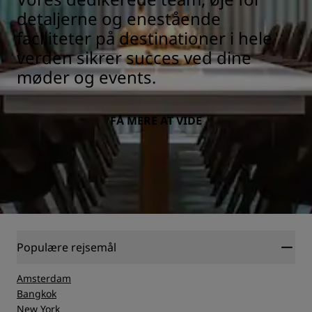
detaljerne og enestående
faciliteter på destinationer i hele
verden sikrer succes ved dine
møder og events.
FÅ MERE AT VIDE
Populære rejsemål
Amsterdam
Bangkok
New York