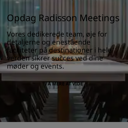
Opdag Radisson Meetings
Vores dedikerede team, øje for
detaljerne og enestående
faciliteter på destinationer i hele
verden sikrer succes ved dine
møder og events.
FÅ MERE AT VIDE