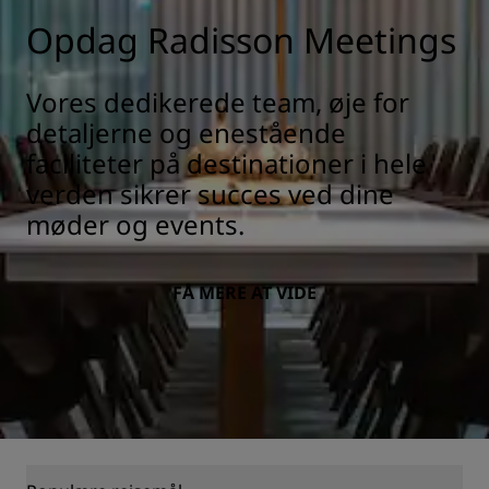
Opdag Radisson Meetings
Vores dedikerede team, øje for
detaljerne og enestående
faciliteter på destinationer i hele
verden sikrer succes ved dine
møder og events.
FÅ MERE AT VIDE