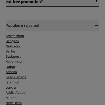
eat free promotion?
drikkevarer hele dagen.
Ja, både Filini og Il Taglio Pool Bar and Restaurant tilbyder
en børnemenu.
Populære rejsemål
Amsterdam
Bangkok
New York
Berlin
Budapest
København
Dubai
Atlanta
Gran Canaria
Istanbul
London
Addis Ababa
Milano
New Delhi