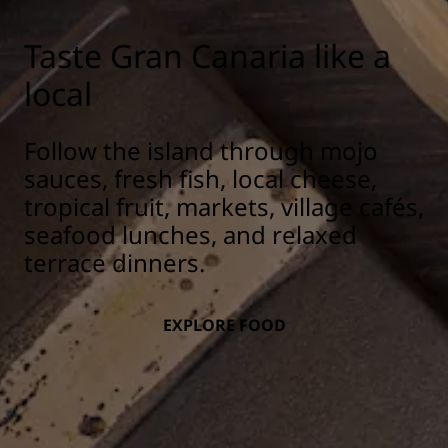
Taste Gran Canaria like a
local
Follow the island through mojo
sauces, fresh fish, local cheese,
tropical fruit, markets, village cafés,
seafood lunches, and relaxed
terrace dinners.
EXPLORE FOOD