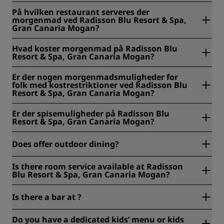
Hos Radisson Blu Resort & Spa, Gran Canaria Mogan
På hvilken restaurant serveres der
serveres morgenmaden fra kl. 7 til 11 mandag til fredag og
morgenmad ved Radisson Blu Resort & Spa,
fra kl. 7 til 11 i weekender og på helligdage. Roomservice-
Gran Canaria Mogan?
morgenmad serveres fra kl. 7 til 11.
På Radisson Blu Resort & Spa, Gran Canaria Mogan
Hvad koster morgenmad på Radisson Blu
serveres morgenmaden i The Larder.
Resort & Spa, Gran Canaria Mogan?
På Radisson Blu Resort & Spa, Gran Canaria Mogan er
Er der nogen morgenmadsmuligheder for
morgenmaden altid inkluderet.
folk med kostrestriktioner ved Radisson Blu
Resort & Spa, Gran Canaria Mogan?
På Radisson Blu Resort & Spa, Gran Canaria
Er der spisemuligheder på Radisson Blu
Mogan tilbyder vi følgende muligheder for morgenmad for
Resort & Spa, Gran Canaria Mogan?
personer med særlige fødevarebehov: Glutenfri, laktosefri,
vegansk, vegetarisk.
Ja, der er mulighed for at spise på Radisson Blu Resort &
Does offer outdoor dining?
Spa, Gran Canaria Mogan.
Ja. Il Taglio Pool Bar and Restaurant tilbyder udendørs
Is there room service available at Radisson
servering ved poolen, og både The Larder og Filini har
Blu Resort & Spa, Gran Canaria Mogan?
udendørs siddepladser på terrassen.
Ja, der er mulighed for roomservice. Bestil fra vores menu,
Is there a bar at ?
så bringer vi maden op til dit værelse.
Ja. Vores pool-lounge har åbent dagligt fra kl. 10.30 til
Do you have a dedicated kids’ menu or kids
18.30, og Il Taglio Pool Bar and Restaurant serverer også