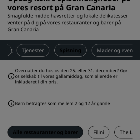
vores resort på Gran Canaria
Smagfulde middelhavsretter og lokale delikatesser
venter på dig på vores restauranter og barer på
Gran Canaria
ser
Tjenester
Spisning
Møder og events
Overnatter du hos os den 25. eller 31. december? Gør
os selskab til vores gallamiddag, som allerede er
inkluderet i din pris.
Børn betragtes som mellem 2 og 12 år gamle
Alle restauranter og barer
Filini
The Lar