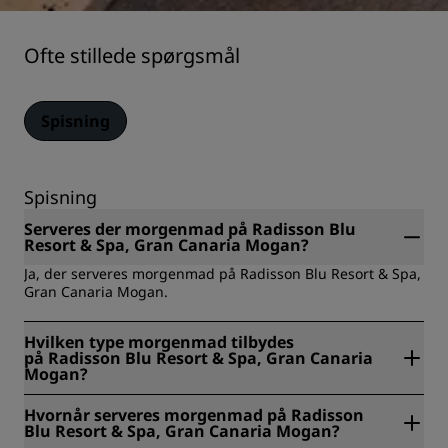
Ofte stillede spørgsmål
Spisning
Spisning
Serveres der morgenmad på Radisson Blu
Resort & Spa, Gran Canaria Mogan?
Ja, der serveres morgenmad på Radisson Blu Resort & Spa,
Gran Canaria Mogan.
Hvilken type morgenmad tilbydes
på Radisson Blu Resort & Spa, Gran Canaria
Mogan?
Radisson Blu Resort & Spa, Gran Canaria Mogan tilbyder
Hvornår serveres morgenmad på Radisson
følgende muligheder for morgenmad: Buffet, roomservice.
Blu Resort & Spa, Gran Canaria Mogan?