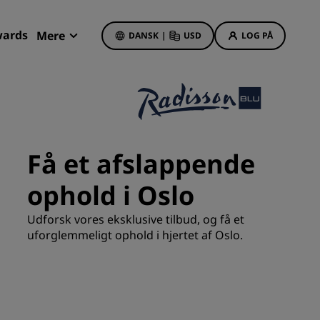
wards
Mere
DANSK
|
USD
LOG PÅ
Mine bookinger
Hoteltilbud
Se vores tilbud
Få et afslappende
Få bonuspoint som nyt medlem
ophold i Oslo
Deals of the Day
Book på forhånd
Udforsk vores eksklusive tilbud, og få et
r
Se vores pakker
uforglemmeligt ophold i hjertet af Oslo.
Rejseideer
Familievenlige hoteller
Rad Pets