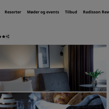
Resorter
Møder og events
Tilbud
Radisson Re
Find dit hotel
Destinationer
Resorter
Servicerede lejligheder
Lufthavnshoteller
Nye og kommende hotelle
Møder og arrangementer
Opdag Radisson Meetings
Book et mødelokale