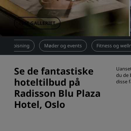
Tilknyttede brands i Kina
SE GALLERIET
Spisning
Møder og events
Fitness og well
Se de fantastiske
Uanset
du de 
hoteltilbud på
disse 
Radisson Blu Plaza
Hotel, Oslo