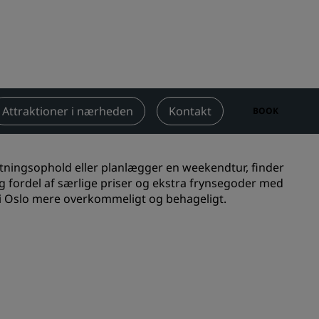
Bryllupslokaler
Bæredygtige ophold
Ophold for sportshold
Forretningsrejsende
Centrum-hoteller
Attraktioner i nærheden
Kontakt
BOOK
Besøg vores blog
Radisson Rewards
rretningsophold eller planlægger en weekendtur, finder
ag fordel af særlige priser og ekstra frynsegoder med
Opdag Radisson Rewards
d i Oslo mere overkommeligt og behageligt.
Fordele
Sådan bruger du point
Sådan optjener du point
Bookers and Planners