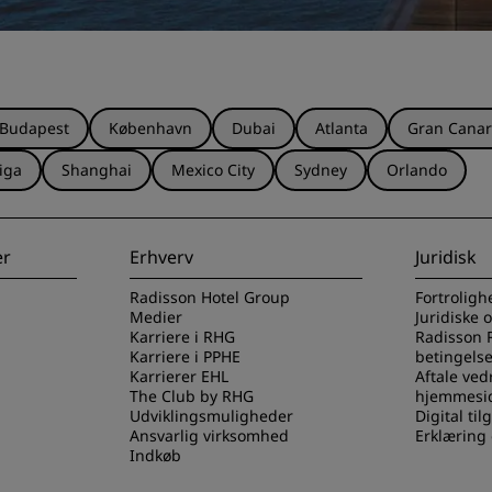
Budapest
København
Dubai
Atlanta
Gran Canar
iga
Shanghai
Mexico City
Sydney
Orlando
er
Erhverv
Juridisk
Radisson Hotel Group
Fortroligh
Medier
Juridiske 
Karriere i RHG
Radisson 
Karriere i PPHE
betingelse
Karrierer EHL
Aftale ved
The Club by RHG
hjemmesi
Udviklingsmuligheder
Digital ti
Ansvarlig virksomhed
Erklæring
Indkøb