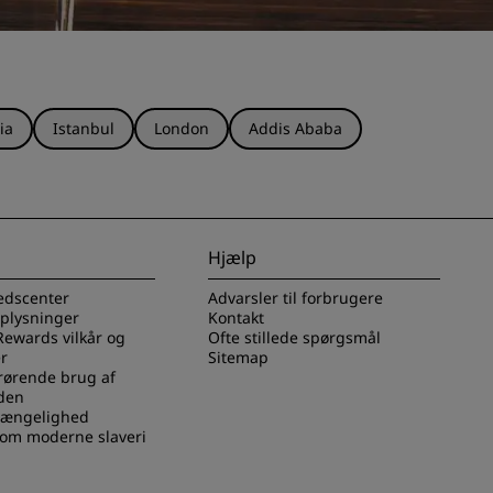
ia
Istanbul
London
Addis Ababa
Hjælp
edscenter
Advarsler til forbrugere
oplysninger
Kontakt
Rewards vilkår og
Ofte stillede spørgsmål
r
Sitemap
rørende brug af
den
lgængelighed
 om moderne slaveri