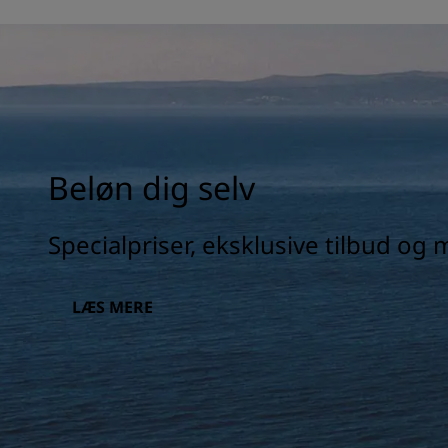
Beløn dig selv
Specialpriser, eksklusive tilbud og
LÆS MERE