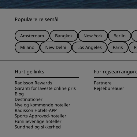
Populære rejsemål
Amsterdam
Bangkok
New York
Berlin
Milano
New Delhi
Los Angeles
Paris
R
Hurtige links
For rejsearrangør
Radisson Rewards
Partnere
Garanti for laveste online pris
Rejsebureauer
Blog
Destinationer
Nye og kommende hoteller
Radisson Hotels-APP
Sports Approved-hoteller
Familievenlige hoteller
Sundhed og sikkerhed