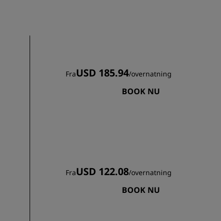
TILMELD DIG
USD 185.94
Fra
/
overnatning
BOOK NU
USD 122.08
Fra
/
overnatning
BOOK NU