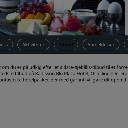
Anmod om et tilbud
Destinationer til events
Brancheløsninger
Søg flyafgange
ness
Aktiviteter
Tilbud
Anmeldelser
Søg flyafgange
 om du er på udkig efter et sidste-øjebliks-tilbud til et fo
Spisning
bedste tilbud på Radisson Blu Plaza Hotel, Oslo lige her. Dr
fantastiske hotelpakker, der med garanti vil gøre dit ophol
Søg efter en restaurant
Digitale tjenester
Radisson Hotels-app