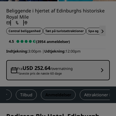
Beliggende i hjertet af Edinburghs historiske
Royal Mile
Central beliggenhed
Tæt på turistattraktioner
Spa og wellness
4.5
(3954 anmeldelser)
Indtjekning
3:00pm
Udtjekning
12:00pm
USD 252.64
Fra
/overnatning
*laveste pris de næste 60 dage
eter
Tilbud
Anmeldelser
Attraktioner i 