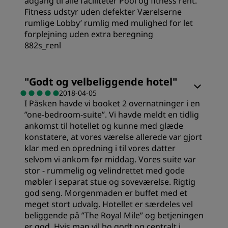
adgang til alle faciliteter Pool og fitness rent.
Fitness udstyr uden defekter Værelserne
rumlige Lobby’ rumlig med mulighed for let
Sted
forplejning uden extra beregning
882s_renl
Renlighed
"
Godt og velbeliggende hotel
"
Service
2018-04-05
I Påsken havde vi booket 2 overnatninger i en
”one-bedroom-suite”. Vi havde meldt en tidlig
ankomst til hotellet og kunne med glæde
konstatere, at vores værelse allerede var gjort
klar med en opredning i til vores datter
selvom vi ankom før middag. Vores suite var
stor - rummelig og velindrettet med gode
møbler i separat stue og soveværelse. Rigtig
god seng. Morgenmaden er buffet med et
meget stort udvalg. Hotellet er særdeles vel
beliggende på ”The Royal Mile” og betjeningen
er god. Hvis man vil bo godt og centralt i