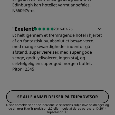
Edinburgh kan hotellet varmt anbefales.
N6609ZVms
"
Exelent
"
2016-07-25
Et helt igennem et fremragende hotel i hjertet
af en fantastisk by, absolut et besøg værd,
med mange seværdigheder indenfor gå
afstand, super værelser, med super gode
senge, godt lydisoleret, ingen støj, og
selvfølgelig en super god morgen buffet.
Piton12345
SE ALLE ANMELDELSER PÅ TRIPADVISOR
Disse anmeldelser er de individuelle rejsendes subjektive holdninger, og
de tilhører ikke TripAdvisor LLC eller nogle af deres partnere.
© 2014
TripAdvisor LLC