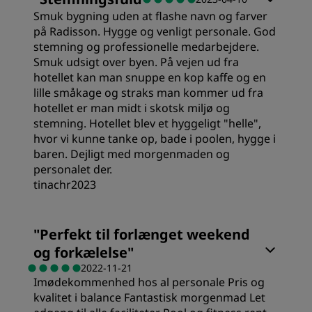
Smuk bygning uden at flashe navn og farver
Værdi
på Radisson. Hygge og venligt personale. God
stemning og professionelle medarbejdere.
Smuk udsigt over byen. På vejen ud fra
Søvnkvalitet
hotellet kan man snuppe en kop kaffe og en
lille småkage og straks man kommer ud fra
hotellet er man midt i skotsk miljø og
Sted
stemning. Hotellet blev et hyggeligt "helle",
hvor vi kunne tanke op, bade i poolen, hygge i
baren. Dejligt med morgenmaden og
Renlighed
personalet der.
tinachr2023
Service
Værelser
"
Perfekt til forlænget weekend
og forkælelse
"
Værdi
2022-11-21
Imødekommenhed hos al personale Pris og
kvalitet i balance Fantastisk morgenmad Let
Søvnkvalitet