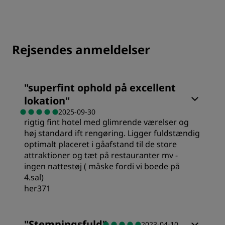
Rejsendes anmeldelser
"
superfint ophold på excellent
lokation
"
2025-09-30
rigtig fint hotel med glimrende værelser og
høj standard ift rengøring. Ligger fuldstændig
optimalt placeret i gåafstand til de store
attraktioner og tæt på restauranter mv -
ingen nattestøj ( måske fordi vi boede på
4.sal)
her371
Værelser
"
Stemningsfuld
"
2023-04-10