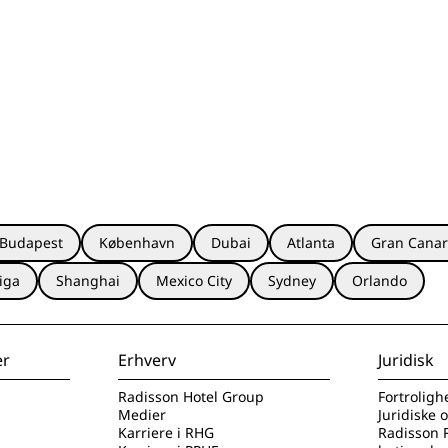
Budapest
København
Dubai
Atlanta
Gran Canar
iga
Shanghai
Mexico City
Sydney
Orlando
er
Erhverv
Juridisk
Radisson Hotel Group
Fortroligh
Medier
Juridiske 
Karriere i RHG
Radisson 