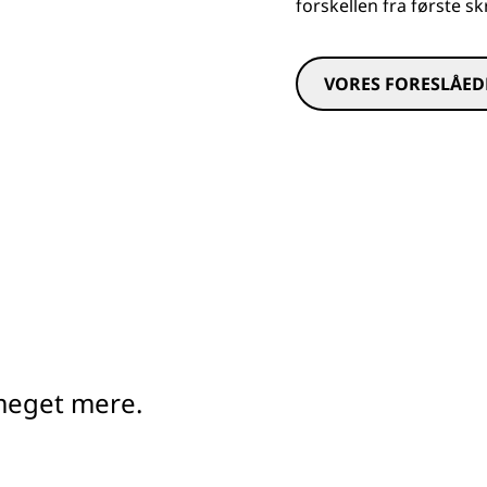
forskellen fra første skr
VORES FORESLÅED
 meget mere.