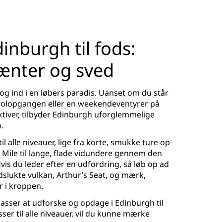
inburgh til fods:
rænter og sved
og ind i en løbers paradis. Uanset om du står
er solopgangen eller en weekendeventyrer på
ktiver, tilbyder Edinburgh uforglemmelige
.
il alle niveauer, lige fra korte, smukke ture op
 Mile til lange, flade vidundere gennem den
Hvis du leder efter en udfordring, så løb op ad
lukte vulkan, Arthur’s Seat, og mærk,
 i kroppen.
sser at udforske og opdage i Edinburgh til
sser til alle niveauer, vil du kunne mærke