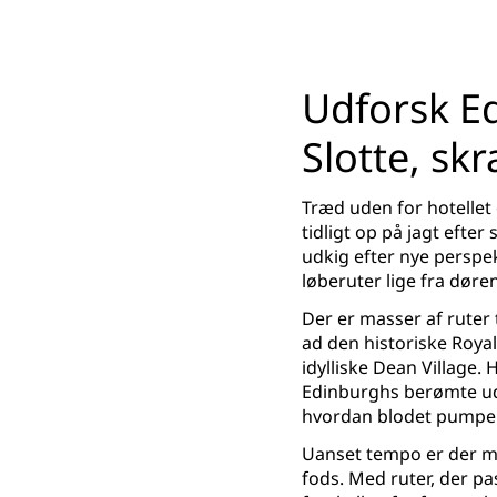
Udforsk Ed
Slotte, sk
Træd uden for hotellet 
tidligt op på jagt eft
udkig efter nye perspe
løberuter lige fra døren
Der er masser af ruter t
ad den historiske Royal
idylliske Dean Village. 
Edinburghs berømte uds
hvordan blodet pumper
Uanset tempo er der ma
fods. Med ruter, der pa