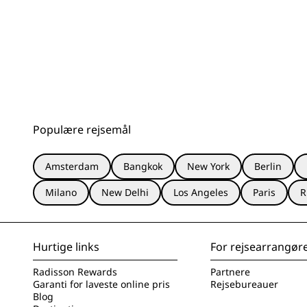
Populære rejsemål
Amsterdam
Bangkok
New York
Berlin
Milano
New Delhi
Los Angeles
Paris
R
Hurtige links
For rejsearrangør
Radisson Rewards
Partnere
Garanti for laveste online pris
Rejsebureauer
Blog