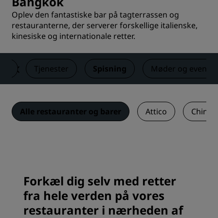
Bangkok
Oplev den fantastiske bar på tagterrassen og
restauranterne, der serverer forskellige italienske,
kinesiske og internationale retter.
ser
Tjenester
Spisning
Møder og events
Alle restauranter og barer
Attico
China 
Forkæl dig selv med retter
fra hele verden på vores
restauranter i nærheden af