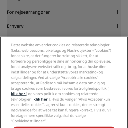
Radisson Rewards
For rejsearrangører
Garanti for laveste online pris
Blog
Partnere
Erhverv
Destinationer
Rejsebureauer
Nye og kommende hoteller
Radisson Hotel Group
Juridisk
Radisson Hotels-APP
Medier
Dette website anvender cookies og relaterede teknologier
Sports Approved-hoteller
(f.eks. web beacons, pixeltags og Flash-objekter) (“cookies”)
Karriere i RHG
Fortrolighedscenter
Hjælp
Familievenlige hoteller
for at sikre, at det fungerer korrekt og sikkert, for at
Karriere i PPHE
Juridiske oplysninger
Sundhed og sikkerhed
forbedre og personliggøre dine annoncer og din oplevelse,
Karrierer EHL
Radisson Rewards vilkår og betingelser
Advarsler til forbrugere
for at analysere websitetrafik og -brug, for at huske dine
The Club by RHG
Sociale medier
Aftale vedrørende brug af hjemmesiden
indstillinger og for at understøtte vores marketing- og
Kontakt
Udviklingsmuligheder
salgsafdelinger. Ved at vælge “Acceptér alle cookies”
Digital tilgængelighed
Ofte stillede spørgsmål
Radisson Hotels-brands
Ansvarlig virksomhed
accepterer du, at Radisson må indsamle data om dig og
Erklæring om moderne slaveri
Sitemap
bruge cookies som beskrevet i vores fortrolighedspolitik [
Indkøb
klik her
] og vores politik om cookies og relaterede
teknologier [
klik her
]. Hvis du vælger “Afvis Acceptér kun
essentielle cookies”, lagrer vi kun cookies, der er strengt
nødvendige for, at websitet kan fungere korrekt. Hvis du vil
foretage mere specifikke valg, skal du vælge
“Cookieindstillinger”.