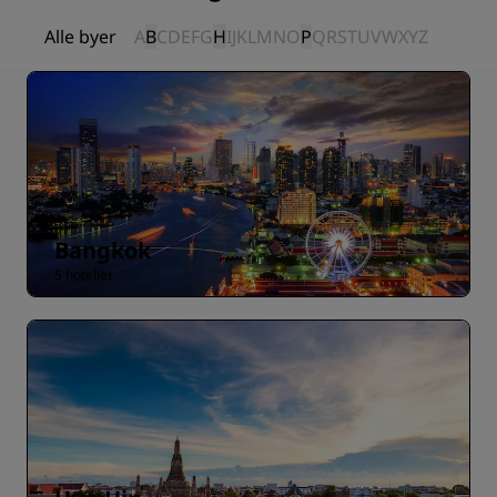
Alle byer
A
B
C
D
E
F
G
H
I
J
K
L
M
N
O
P
Q
R
S
T
U
V
W
X
Y
Z
Bangkok
5 hoteller