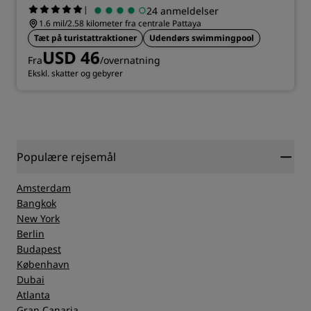
|
24 anmeldelser
1.6 mil/2.58 kilometer fra centrale Pattaya
Tæt på turistattraktioner
Udendørs swimmingpool
USD 46
Fra
/overnatning
Ekskl. skatter og gebyrer
Populære rejsemål
Amsterdam
Bangkok
New York
Berlin
Budapest
København
Dubai
Atlanta
Gran Canaria