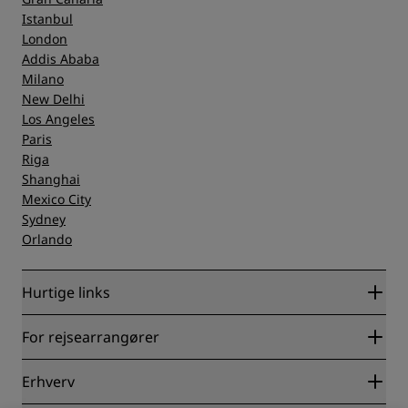
Istanbul
London
Addis Ababa
Milano
New Delhi
Los Angeles
Paris
Riga
Shanghai
Mexico City
Sydney
Orlando
Hurtige links
Radisson Rewards
For rejsearrangører
Garanti for laveste online pris
Blog
Partnere
Erhverv
Destinationer
Rejsebureauer