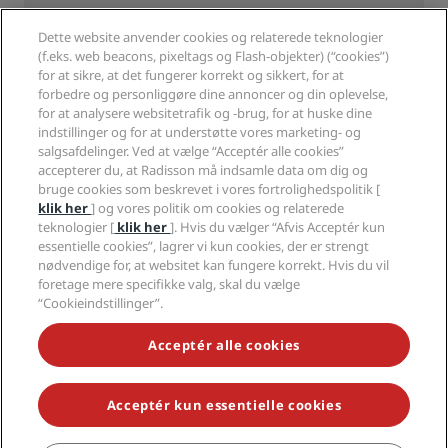
Nye og kommende hoteller
Radisson Hotel Group
Juridisk
Radisson Hotels-APP
Medier
Dette website anvender cookies og relaterede teknologier
Sports Approved-hoteller
(f.eks. web beacons, pixeltags og Flash-objekter) (“cookies”)
Karriere i RHG
Fortrolighedscenter
Hjælp
Familievenlige hoteller
for at sikre, at det fungerer korrekt og sikkert, for at
Karriere i PPHE
Juridiske oplysninger
Sundhed og sikkerhed
forbedre og personliggøre dine annoncer og din oplevelse,
Karrierer EHL
Radisson Rewards vilkår og betingelser
Advarsler til forbrugere
for at analysere websitetrafik og -brug, for at huske dine
The Club by RHG
Sociale medier
Aftale vedrørende brug af hjemmesiden
indstillinger og for at understøtte vores marketing- og
Kontakt
Udviklingsmuligheder
salgsafdelinger. Ved at vælge “Acceptér alle cookies”
Digital tilgængelighed
Ofte stillede spørgsmål
Radisson Hotels-brands
Ansvarlig virksomhed
accepterer du, at Radisson må indsamle data om dig og
Erklæring om moderne slaveri
Sitemap
bruge cookies som beskrevet i vores fortrolighedspolitik [
Indkøb
klik her
] og vores politik om cookies og relaterede
teknologier [
klik her
]. Hvis du vælger “Afvis Acceptér kun
essentielle cookies”, lagrer vi kun cookies, der er strengt
nødvendige for, at websitet kan fungere korrekt. Hvis du vil
foretage mere specifikke valg, skal du vælge
“Cookieindstillinger”.
GÅ ALDRIG GLIP AF VORES MEST POPULÆRE TILBUD
Acceptér alle cookies
Acceptér kun essentielle cookies
© 2026 Radisson Hotel Group.
Alle rettigheder forbeholdes. RHG
Radisson Hotel Group, Radisson, Radisson RED, Radisson Blu, Radisson
Collection, Radisson Individuals, Park Plaza, Park Inn, Country Inn &