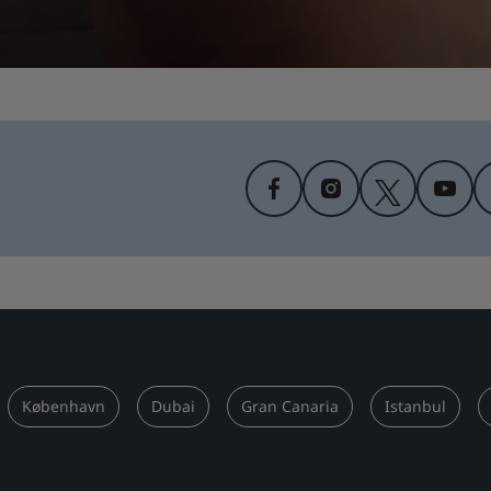
København
Dubai
Gran Canaria
Istanbul