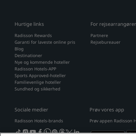
Hurtige links
For rejsearrangøre
Radisson Rewards
Partnere
Garanti for laveste online pris
Rejsebureauer
Blog
Destinationer
Nye og kommende hoteller
Radisson Hotels-APP
Sports Approved-hoteller
Familievenlige hoteller
Sundhed og sikkerhed
Sociale medier
Prøv vores app
Radisson Hotels-brands
Prøv appen Radisson H
tiktok
instagram
youtube
facebook
whatsapp
pinterest
threads
twitter
linkedin