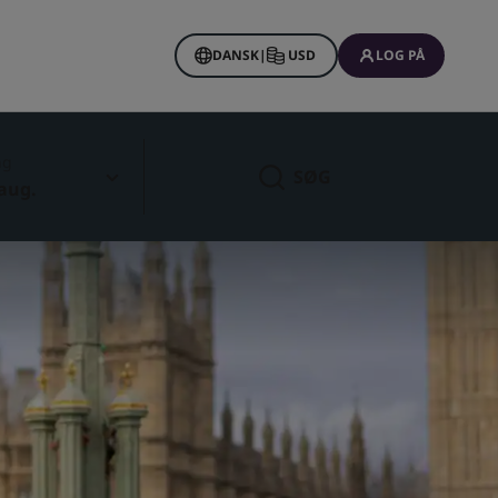
DANSK
|
USD
LOG PÅ
ng
SØG
 aug.