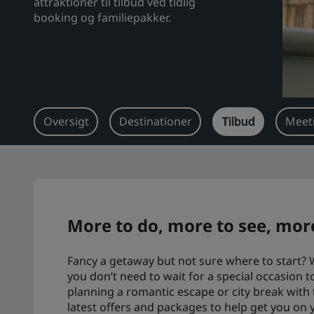
attraktioner til tilbud ved tidlig
booking og familiepakker.
Oversigt
Destinationer
Tilbud
Meeti
More to do, more to see, more
Fancy a getaway but not sure where to start? 
you don’t need to wait for a special occasion 
planning a romantic escape or city break with 
latest offers and packages to help get you on