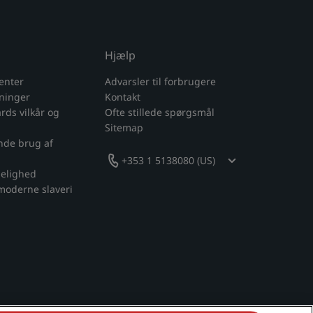
Hjælp
enter
Advarsler til forbrugere
sninger
Kontakt
ds vilkår og
Ofte stillede spørgsmål
Sitemap
nde brug af
+353 1 5138080 (US)
gelighed
moderne slaveri