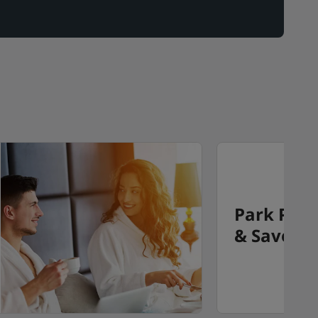
Park Plaz
& Save