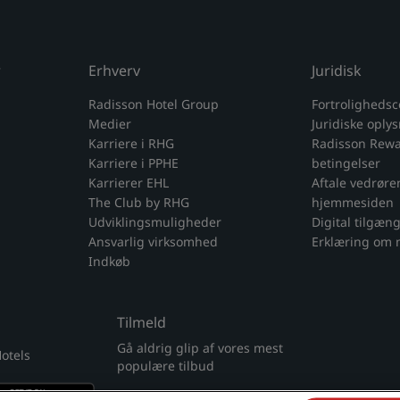
r
Erhverv
Juridisk
Radisson Hotel Group
Fortrolighedsc
Medier
Juridiske oply
Karriere i RHG
Radisson Rewar
Karriere i PPHE
betingelser
Karrierer EHL
Aftale vedrøre
The Club by RHG
hjemmesiden
Udviklingsmuligheder
Digital tilgæn
Ansvarlig virksomhed
Erklæring om 
Indkøb
Tilmeld
Gå aldrig glip af vores mest
otels
populære tilbud