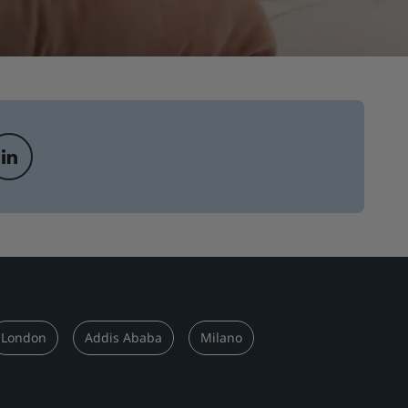
London
Addis Ababa
Milano