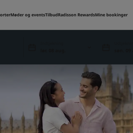
orter
Møder og events
Tilbud
Radisson Rewards
Mine bookinger
Indtjekning
Udtjekni
lør. 08 aug.
søn. 09