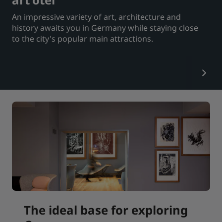
An impressive variety of art, architecture and
Park Plaza
Park Inn by Radisson
Centrum-hoteller
history awaits you in Germany while staying close
to the city's popular main attractions.
Besøg vores blog
Prize by Radisson
Country Inn & Suites
Tilknyttede brands i Kina
J.
Jin Jiang
Kunlun
Golden Tulip
The ideal base for exploring