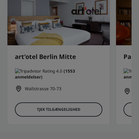
art'otel Berlin Mitte
Park 
(1553
anmeldelser)
anmeld
Li
Wallstrasse 70-73
Ge
TJEK TILGÆNGELIGHED