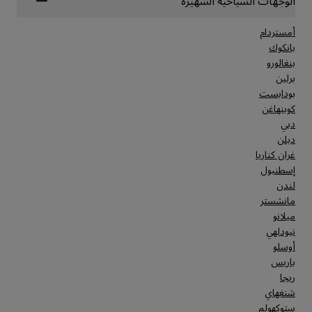
الوجهات السياحية الشهيرة
أمستردام
بانكوك
بنغالورو
برلين
بودابست
كوبنهاغن
دبي
دبلن
غران كناريا
إسطنبول
لندن
مانشستر
ميلانو
نيودلهي
أوسلو
باريس
ريجا
شنغهاي
ستوكهولم