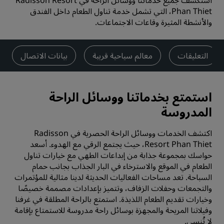
استكشف جميع خدماتنا ووسائل الراحة في Radisson Resort
Phan Thiet، التي تشمل خدمة تناول الطعام داخل الفندق
والأنشطة المثيرة وقاعات الاجتماعات.
التعليقات
معالم سياحية قريبة
بيانات الاتصال
استمتع بخدماتنا ووسائل الراحة
المدروسة
اكتشف الخدمات ووسائل الراحة الحصرية في Radisson
Resort Phan Thiet، حيث يجتمع الرقي مع الهدوء. أسعد
حواسك بمجموعة جذابة من إبداعات الطهي مع خيارات تناول
الطعام في الموقع والاسترخاء في البار الجذاب بجانب حمام
السباحة. تعد مساحات الفعاليات الحديثة لدينا مثالية للمؤتمرات
والتجمعات وحفلات الزفاف، وتتميز بإعدادات مصممة خصيصًا
وخيارات تقديم الطعام اللذيذة. استمتع بالراحة المطلقة في غرفنا
وفيلاتنا المريحة والمجهزة بوسائل راحة مدروسة للاستمتاع بإقامة
لا تُنسى.