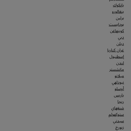
بانكوك
بنغالورو
برلين
بودابست
كوبنهاغن
دبي
دبلن
غران كناريا
إسطنبول
لندن
مانشستر
ميلانو
نيودلهي
أوسلو
باريس
ريجا
شنغهاي
ستوكهولم
سيدني
زيورخ