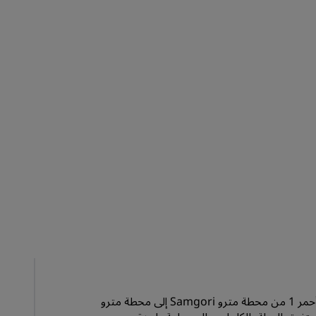
الانضمام
من المطار، استقل الحافلة 337 باتجاه محطة مترو Samgori. استقل الخط الأحمر 1 من محطة مترو Samgori إلى محطة مترو