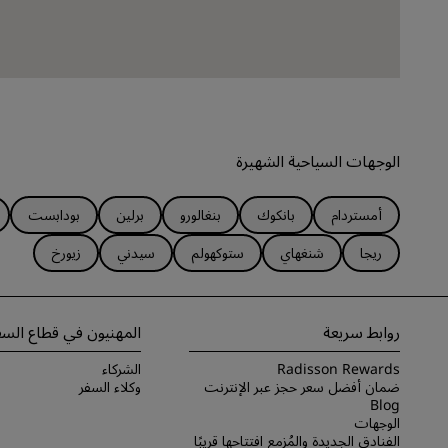
الوجهات السياحية الشهيرة
أمستردام
بانكوك
بنغالورو
برلين
بودابست
ريجا
شنغهاي
ستوكهولم
سيدني
زيورخ
روابط سريعة
المهنيون في قطاع السف
Radisson Rewards
الشركاء
ضمان أفضل سعر حجز عبر الإنترنت
وكلاء السفر
Blog
الوجهات
الفنادق الجديدة والمُزمع افتتاحها قريبًا