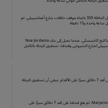
من المطار، استقل الحافلة 337 باتجاه محطة حافلات أكاديمية العلوم. ثم استقل الحافلة 359 باتجاه موقف حافلات ‏‫شارع أغماشنيبيلي‬. ثم
اسلك شارع Europe Street وطريق كاخيتي السريع واستمر إلى شارع بوتشورما/ليخ كاشينسكي. عندما تصل إلى بنك Noe Jordania
Bank، تابع السير إلى شارع ديميتري أوزنادزه حتى تصل إلى ‏‫شارع دافيت أغماشنيبيلي‬/شارع التشروخي وفندقنا. تستغرق الرحلة بالكامل
استقل الحافلة 528 باتجاه موقف حافلات ‏‫شارع أغماشنيبيلي‬. ثم يقع فندقنا على بُعد 7 دقائق سيرًا على الأقدام. ينبغي أن تستغرق الرحلة
استقل الخط الأحمر 1 من محطة مترو Station Square إلى محطة مترو Marjanishvili. ثم يقع فندقنا على بُعد 7 دقائق سيرًا على