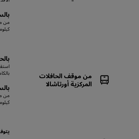
بالس
كيلومترً
بالح
بالكامل 23 
من موقف الحافلات
المركزية أورتاشالا
بالس
كيلومترً
يتوف