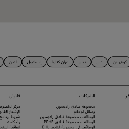
كوبنهاغن
دبي
دبلن
غران كناريا
إسطنبول
لندن
ر
الشركات
قانوني
مجموعة فنادق راديسون
مركز الخصوص
وسائل الإعلام
الإشعار القانو
الوظائف، مجموعة فنادق راديسون
الوظائف، مجموعة فنادق PPHE
وأحكامه
الوظائف في مجموعة فنادق EHL
اتفاقية استخد