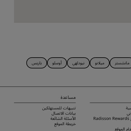
مانشستر
ميلانو
نيودلهي
أوسلو
باريس
مساعدة
ية
تنبيهات للمستهلكين
ني
بيانات الاتصال
شروط برنامج Radisson Rewards
الأسئلة الشائعة
خريطة الموقع
ام الموقع