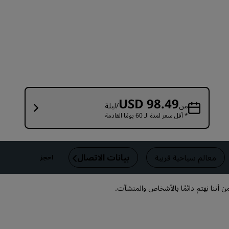
قاعات الزفاف
إقامات مستدامة
إقامات الفرق الرياضية
مسافر بغرض العمل
فنادق في وسط المدينة
تفضل بزيارة مدونتنا
USD 98.49
من
/ليلة
* أقل سعر لمدة الـ 60 يومًا القادمة
Radisson Rewards
استكشف برنامج Radisson Rewards
المزايا
معالم سياحية قريبة
بيانات الاتصال
احجز
كيفية استخدام النقاط
كيفية ربح النقاط
 أننا نهتم دائمًا بالأشخاص والمنشآت.
موظفو الحجز ومُنظِّمو الرحلات