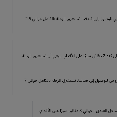
من محطة القطار، اتبع الاتجاهات نحو شارع دافيت أغماشنيبيلي/شارع التشروخي للوصول إلى فندقنا. تستغرق الرحلة بالكامل حوالي 2.5
استقل الحافلة 538 باتجاه Mt. Beach - تقاطع شارع أوزنادزه. ثم يقع فندقنا على بُعد 2 دقائق سيرًا على الأقدام. ينبغي أن تستغرق الرحلة
من محطة الحافلات، اتبع الاتجاهات نحو شارع دافيت أغماشنيبيلي/شارع التشروخي للوصول إلى فندقنا. تستغرق الرحلة بالكامل حوالي 7