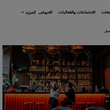
جعات
الاجتماعات والفعاليات
العروض
المزيد
isson Rewards
حجوزاتي
تصال
ابحث عن فندقك
الوجهات
المنتجعات
شقق فندقية مجهزة
فنادق قريبة من المطار
الفنادق الجديدة والمرتقب افتتاحها
الاجتماعات والفعاليات
استكشف برنامج Radisson Meetings
احجز اجتماعًا