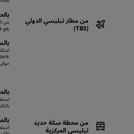
Marjanishvili. ثم يقع فندقنا على بُعد
بالح
من مطار تبليسي الدولي
(TBS)
يقع فندقنا على بُعد 3 دقائ
بالس
حوالي 20 كيلومترًا وتستغرق حوالي 30 إل
بالح
بالكامل حوا
بالم
من محطة سكة حديد
تبليسي المركزية
الأقدا