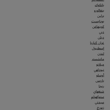
بانكوك
بنغالورو
برلين
بودابست
كوبنهاغن
دبي
دبلن
غران كناريا
إسطنبول
لندن
مانشستر
ميلانو
نيودلهي
أوسلو
باريس
ريجا
شنغهاي
ستوكهولم
سيدني
زيورخ