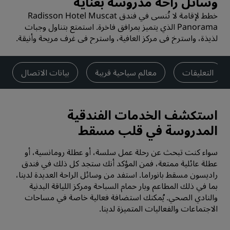
وسائل راحة مدروسة بعناية
خطط لإقامة لا تُنسى في فندق Radisson Hotel Muscat
Panorama الذي يتميز بمرافق فاخرة. استمتع بتناول وجبات
لذيذة، واسترخ في مركز العافية، واسترح في غرف مريحة وأنيقة.
التعليقات
معالم سياحية قريبة
بيانات الاتصال
استكشف الخدمات الفندقية
المدروسة في قلب مسقط
سواء كنت تبحث عن رحلة عمل سلسة، أو عطلة رومانسية، أو
عطلة عائلية ممتعة، فمن المؤكد أنك ستجد كل ذلك في ‏‫فندق
راديسون مسقط بانوراما. استفد من وسائل الراحة العديدة لدينا،
بما في ذلك المطاعم وبار حمام السباحة ومركز اللياقة البدنية
والنادي الصحي. يُمكنك استضافة فعالية خاصة في مساحات
الاجتماعات والفعاليات المتميزة لدينا.