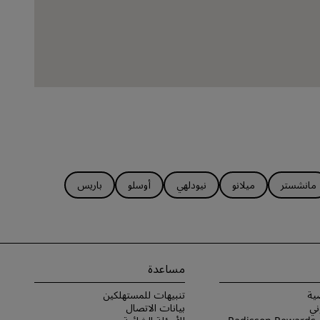
مانشستر
ميلانو
نيودلهي
أوسلو
باريس
مساعدة
ية
تنبيهات للمستهلكين
ني
بيانات الاتصال