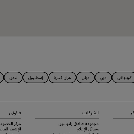
كوبنهاغن
دبي
دبلن
غران كناريا
إسطنبول
لندن
ر
الشركات
قانوني
مجموعة فنادق راديسون
مركز الخصوص
وسائل الإعلام
الإشعار القانو