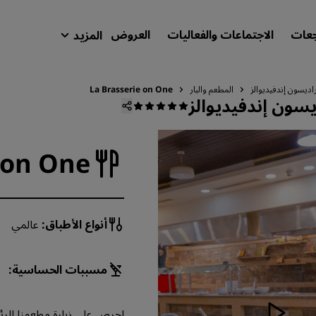
جعات
الاجتماعات والفعاليات
العروض
المزيد
isson Rewards
حجوزاتي
ديسون إندفيديوالز
المطعم والبار
La Brasserie on One
سون إندفيديوالز
ابحث عن فندقك
الوجهات
 on One
المنتجعات
شقق فندقية مجهزة
فنادق قريبة من المطار
أنواع الأطباق:
عالمي
الفنادق الجديدة والمرتقب افتتاحها
الاجتماعات والفعاليات
مسببات الحساسية:
استكشف برنامج Radisson Meetings
احجز اجتماعًا