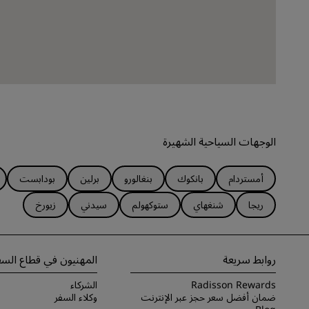
الوجهات السياحية الشهيرة
أمستردام
بانكوك
بنغالورو
برلين
بودابست
ريجا
شنغهاي
ستوكهولم
سيدني
زيورخ
روابط سريعة
المهنيون في قطاع السف
Radisson Rewards
الشركاء
ضمان أفضل سعر حجز عبر الإنترنت
وكلاء السفر