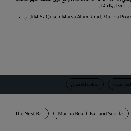
ر والغداء والعشاء.
قاعات الزفاف
يقع هذا المطعم في KM 67 Quseir Marsa Alam Road, Marina Promenade, بورت
إقامات مستدامة
إقامات الفرق الرياضية
مسافر بغرض العمل
فنادق في وسط المدينة
تفضل بزيارة مدونتنا
Radisson Rewards
استكشف برنامج Radisson Rewards
حية قريبة
بيانات الاتصال
المزايا
كيفية استخدام النقاط
كيفية ربح النقاط
The Nest Bar
Marina Beach Bar and Snacks
موظفو الحجز ومُنظِّمو الرحلات