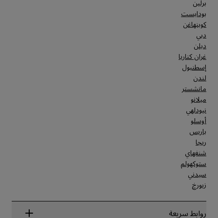
برلين
بودابست
كوبنهاغن
دبي
دبلن
غران كناريا
إسطنبول
لندن
مانشستر
ميلانو
نيودلهي
أوسلو
باريس
ريجا
شنغهاي
ستوكهولم
سيدني
زيورخ
روابط سريعة