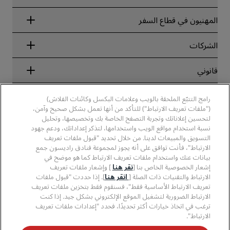
Radisson Rewards
المهنيون في قطاع السفر
ضمان أفضل سعر حجز عبر الإنترنت
Blog
الشركاء
الشركات
الوجهات
وكلاء السفر
الفنادق الجديدة والمُزمع افتتاحها قريبًا
مجموعة فنادق راديسون
قانوني
تطبيق فنادق راديسون
وسائل الإعلام
الفنادق المعتمدة في مجال الرياضة
الوظائف، مجموعة فنادق راديسون
مركز الخصوصية
مساعدة
فنادق مناسبة للعائلات
رامج التتبّع الملحقة بالويب وعلامات البكسل وكائنات الفلاش)
الوظائف، مجموعة فنادق PPHE
الإشعار القانوني
الصحة والسلامة
("ملفات تعريف الارتباط") للتأكد من أنها تعمل بشكل صحيح وآمن،
الوظائف في مجموعة فنادق EHL
شروط برنامج Radisson Rewards وأحكامه
تنبيهات للمستهلكين
لتحسين إعلاناتك وتجربة التصفح الخاصة بك وتخصيصها، وتحليل
The Club by RHG
وسائل التواصل الاجتماعي
اتفاقية استخدام الموقع
نسبة استخدام مواقع الويب واستخدامها، لتذكر إعداداتك، ودعم جهود
بيانات الاتصال
فرص التنمية
التسويق والمبيعات لدينا. من خلال تحديد "قبول ملفات تعريف
سهولة التصفح الرقمي
الأسئلة الشائعة
علامات فنادق راديسون التجارية
الأعمال المسؤولة
الارتباط"، فأنت توافق على أنه يجوز لمجموعة فنادق راديسون جمع
بيان الرق ّ المعاصر
خريطة الموقع
بيانات عنك واستخدام ملفات تعريف الارتباط كما هو موضح في
المشتريات
إشعار الخصوصية الخاص بنا [
نقر هنا
] وإشعار ملفات تعريف
الارتباط والتقنيات ذات الصلة [
انقر هنا
]. إذا حددت "قبول ملفات
تعريف الارتباط الأساسية فقط"، فسنقوم فقط بتخزين ملفات تعريف
الارتباط الضرورية لتشغيل الموقع الإلكتروني بشكل جيد. إذا كنت
ترغب في اتخاذ خيارات أكثر تحديدًا، فحدد "إعدادات ملفات تعريف
الارتباط".