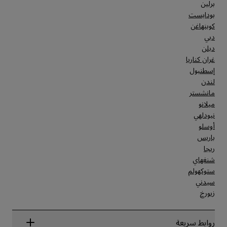
برلين
بودابست
كوبنهاغن
دبي
دبلن
غران كناريا
إسطنبول
لندن
مانشستر
ميلانو
نيودلهي
أوسلو
باريس
ريجا
شنغهاي
ستوكهولم
سيدني
زيورخ
روابط سريعة