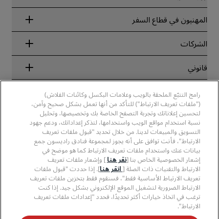
Radisson Rewards
المهنيون في قطاع السفر
ضمان أفضل سعر حجز عبر الإنترنت
Blog
الشركاء
الشركات
الوجهات
وكلاء السفر
الفنادق الجديدة والمُزمع افتتاحها قريبًا
مجموعة فنادق راديسون
قانوني
تطبيق فنادق راديسون
وسائل الإعلام
الفنادق المعتمدة في مجال الرياضة
الوظائف، مجموعة فنادق راديسون
مركز الخصوصية
مساعدة
فنادق مناسبة للعائلات
رامج التتبّع الملحقة بالويب وعلامات البكسل وكائنات الفلاش)
الوظائف، مجموعة فنادق PPHE
الإشعار القانوني
الصحة والسلامة
("ملفات تعريف الارتباط") للتأكد من أنها تعمل بشكل صحيح وآمن،
الوظائف في مجموعة فنادق EHL
شروط برنامج Radisson Rewards وأحكامه
تنبيهات للمستهلكين
لتحسين إعلاناتك وتجربة التصفح الخاصة بك وتخصيصها، وتحليل
The Club by RHG
وسائل التواصل الاجتماعي
اتفاقية استخدام الموقع
نسبة استخدام مواقع الويب واستخدامها، لتذكر إعداداتك، ودعم جهود
بيانات الاتصال
فرص التنمية
التسويق والمبيعات لدينا. من خلال تحديد "قبول ملفات تعريف
سهولة التصفح الرقمي
الأسئلة الشائعة
علامات فنادق راديسون التجارية
الأعمال المسؤولة
الارتباط"، فأنت توافق على أنه يجوز لمجموعة فنادق راديسون جمع
بيان الرق ّ المعاصر
خريطة الموقع
بيانات عنك واستخدام ملفات تعريف الارتباط كما هو موضح في
المشتريات
إشعار الخصوصية الخاص بنا [
نقر هنا
] وإشعار ملفات تعريف
الارتباط والتقنيات ذات الصلة [
انقر هنا
]. إذا حددت "قبول ملفات
تعريف الارتباط الأساسية فقط"، فسنقوم فقط بتخزين ملفات تعريف
الارتباط الضرورية لتشغيل الموقع الإلكتروني بشكل جيد. إذا كنت
ترغب في اتخاذ خيارات أكثر تحديدًا، فحدد "إعدادات ملفات تعريف
الارتباط".