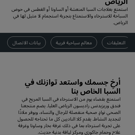
الرياض
استمتع بعلاجات السبا المنعشة أو الساونا أو الغطس في حوض
السباحة للاسترخاء والاستمتاع بتجربة استجمام لا مثيل لها في
الرياض.
التعليقات
معالم سياحية قريبة
بيانات الاتصال
‏‫أرخِ جسمك واستعد توازنك في
السبا الخاص بنا
‏‫استمتع بقضاء يوم من الاسترخاء في السبا المريح في
فندق وريزيدنس راديسون الرياض العليا. يضم منتجعنا
الصحي نوادٍ صحية منفصلة للرجال والنساء، ويوفر ملاذًا
لتجديد النشاط. يقدم كلا الناديين كل ما تحتاجه للحصول
على تجربة استرخاء بما في ذلك غرفة بخار وساونا وغرفة
علاج وحمام جاكوزي ومركز لياقة بدنية حديث.