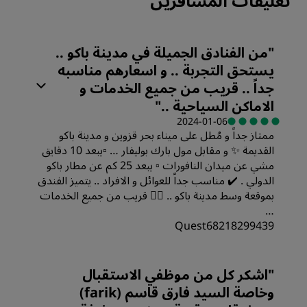
تعليقات المسافرين
"
من الفنادق الجميلة في مدينة باكو ..
يستحق التجربة .. و اسعارهم مناسبه
جداً .. قريب من جميع الخدمات و
الاماكن السياحية ..
"
2024-01-06
ممتاز جداً و مُطل على ميناء بحر قزوين و مدينة باكو
القديمة ✨ و مقابل مول بارك بوليفار … ▫️يبعد 10 دقايق
مشي عن ميدان النافورات ▫️ يبعد 25 كم عن مطار باكو
الدولي . ✔️ مناسب جداً للعوائل و الافراد .. يتميز الفندق
بموقعة وسط مدينة باكو .. 👌🏻 قريب من جميع الخدمات
…
Quest68218299439
"
اشكر كل من موظفي الاستقبال
وخاصة السيد فارق قاسم (farik)