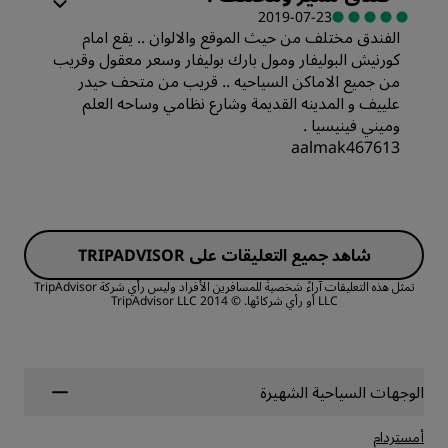
2019-07-23
النظافة
الفندق مختلف من حيث الموقع والالوان .. يقع امام
القيمة
كورنيش البوليفار ومول بارك بوليفار وسعر معقول وقريب
الخدمة
من جميع الاماكن السياحيه .. قريب من متحف حيدر
جودة أماكن النوم
علييف و المدينه القديمة وشارع نظامي وساحه العلم
وميني فينيسيا .
aalmak467613
الموقع
الغرف
النظافة
شاهد جميع التعليقات على TRIPADVISOR
القيمة
الخدمة
تمثل هذه التعليقات آراءً شخصيةً للمسافرين الأفراد وليس رأي شركة TripAdvisor
LLC أو رأي شركائها.
© 2014 TripAdvisor LLC
جودة أماكن النوم
الموقع
الوجهات السياحية الشهيرة
أمستردام