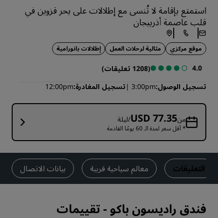
استمتع بإقامة لا تُنسى مع إطلالات على بحر قزوين في
قلب عاصمة أذربيجان
موقع مركزي
مثالية لرحلات العمل
إطلالات بانورامية
4.0
(1208 تعليقات)
تسجيل الوصول
3:00pm
تسجيل المغادرة
12:00pm
USD 77.35
من
/ليلة
* أقل سعر لمدة الـ 60 يومًا القادمة
التعليقات
معالم سياحية قريبة
بيانات الاتصال
فندق راديسون باكو
-
تقييمات