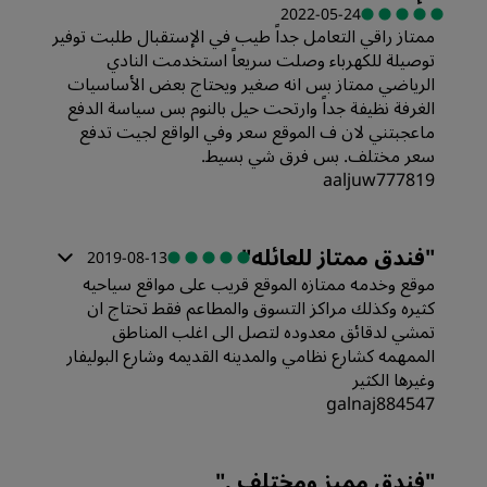
القيمة
2022-05-24
ممتاز راقي التعامل جداً طيب في الإستقبال طلبت توفير
توصيلة للكهرباء وصلت سريعاً استخدمت النادي
جودة أماكن النوم
الرياضي ممتاز بس انه صغير ويحتاج بعض الأساسيات
الغرفة نظيفة جداً وارتحت حيل بالنوم بس سياسة الدفع
ماعجبتني لان ف الموقع سعر وفي الواقع لجيت تدفع
الموقع
سعر مختلف. بس فرق شي بسيط.
aaljuw777819
النظافة
الغرف
"
فندق ممتاز للعائله
"
2019-08-13
الخدمة
موقع وخدمه ممتازه الموقع قريب على مواقع سياحيه
القيمة
كثيره وكذلك مراكز التسوق والمطاعم فقط تحتاج ان
تمشي لدقائق معدوده لتصل الى اغلب المناطق
الممهمه كشارع نظامي والمدينه القديمه وشارع البوليفار
جودة أماكن النوم
وغيرها الكثير
galnaj884547
الموقع
الغرف
"
فندق مميز ومختلف .
"