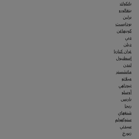
النظافة
بانكوك
بنغالورو
برلين
الخدمة
بودابست
كوبنهاغن
دبي
دبلن
غران كناريا
إسطنبول
لندن
مانشستر
ميلانو
نيودلهي
أوسلو
باريس
ريجا
شنغهاي
ستوكهولم
سيدني
زيورخ