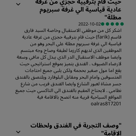
حيث قام بترقيية حجزي من غرفة
عادية قياسية الي غرفة سبريوم
مطلة
"
2022-10-02
اشكر كل من موظفي الاستقبال وخاصة السيد فارق
قاسم (farik) حيث قام بترقيية حجزي من غرفة عادية
قياسية الي غرفة سبريوم مطلة علي البحر وهو من
الموظفين الذي لديهم كارزما لطيفة وصاح وجه مبتسم
وايضا موظف الاستقبال الدر الذي يبذل كل مافي وسعة
لارضاء الضيوف . الفندق يتميز بموقع استراتيجي حيث
يقع اما مول صغير بحجمة ولكن يلبي جميع احتاجات
المتسوقين وامام البحر ومقابل البلوفارد ويلتصق بالفندق
جسر مشاة لعبور الشارع وايضا الفندق قريب من شارع
نظامي . لايحتاج المقيم بالفندق الي التاكسي حيث جميع
المواقع السياحية قريبة منه انصح بالاقامة فية
oalras817201
الغرف
"
وصف التجربة في الفندق ولحظات
الإقامة
"